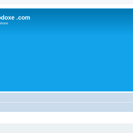
odoxe .com
phone