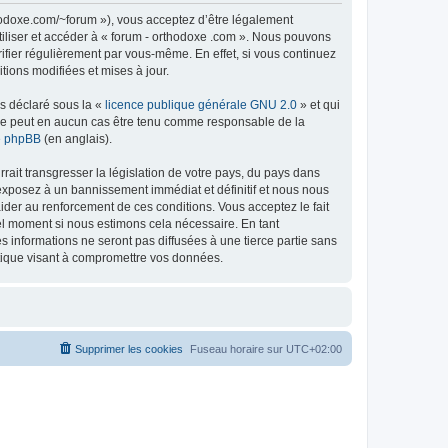
thodoxe.com/~forum »), vous acceptez d’être légalement
tiliser et accéder à « forum - orthodoxe .com ». Nous pouvons
ifier régulièrement par vous-même. En effet, si vous continuez
tions modifiées et mises à jour.
ns déclaré sous la «
licence publique générale GNU 2.0
» et qui
ed ne peut en aucun cas être tenu comme responsable de la
de phpBB
(en anglais).
ait transgresser la législation de votre pays, du pays dans
 exposez à un bannissement immédiat et définitif et nous nous
d’aider au renforcement de ces conditions. Vous acceptez le fait
uel moment si nous estimons cela nécessaire. En tant
 informations ne seront pas diffusées à une tierce partie sans
atique visant à compromettre vos données.
Supprimer les cookies
Fuseau horaire sur
UTC+02:00