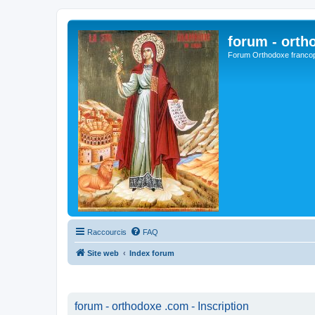
forum - orth
Forum Orthodoxe franco
Raccourcis
FAQ
Site web
Index forum
forum - orthodoxe .com - Inscription