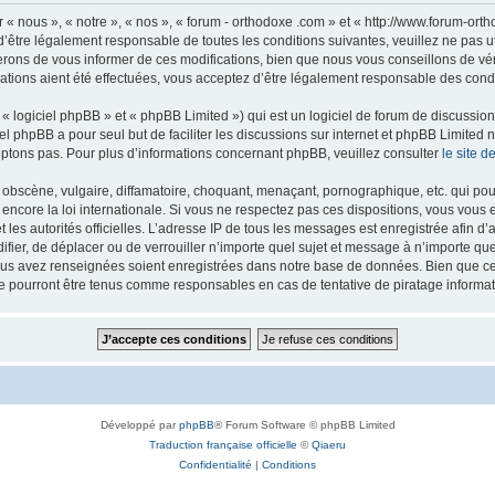
 « nous », « notre », « nos », « forum - orthodoxe .com » et « http://www.forum-or
’être légalement responsable de toutes les conditions suivantes, veuillez ne pas u
rons de vous informer de ces modifications, bien que nous vous conseillons de vér
ations aient été effectuées, vous acceptez d’être légalement responsable des condi
 logiciel phpBB » et « phpBB Limited ») qui est un logiciel de forum de discussio
iel phpBB a pour seul but de faciliter les discussions sur internet et phpBB Limit
ptons pas. Pour plus d’informations concernant phpBB, veuillez consulter
le site 
obscène, vulgaire, diffamatoire, choquant, menaçant, pornographique, etc. qui pourr
 encore la loi internationale. Si vous ne respectez pas ces dispositions, vous vous
 et les autorités officielles. L’adresse IP de tous les messages est enregistrée afin 
difier, de déplacer ou de verrouiller n’importe quel sujet et message à n’importe q
vous avez renseignées soient enregistrées dans notre base de données. Bien que ces
ne pourront être tenus comme responsables en cas de tentative de piratage inform
Développé par
phpBB
® Forum Software © phpBB Limited
Traduction française officielle
©
Qiaeru
Confidentialité
|
Conditions