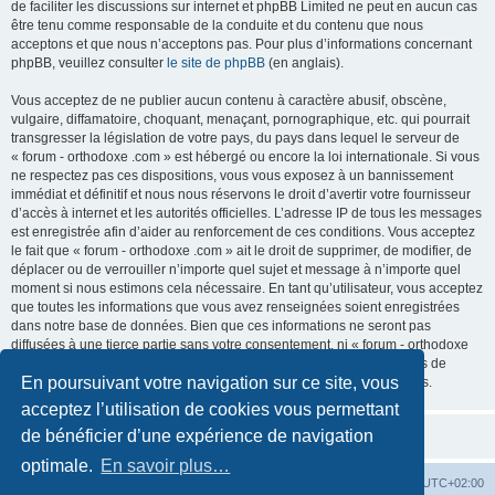
de faciliter les discussions sur internet et phpBB Limited ne peut en aucun cas
être tenu comme responsable de la conduite et du contenu que nous
acceptons et que nous n’acceptons pas. Pour plus d’informations concernant
phpBB, veuillez consulter
le site de phpBB
(en anglais).
Vous acceptez de ne publier aucun contenu à caractère abusif, obscène,
vulgaire, diffamatoire, choquant, menaçant, pornographique, etc. qui pourrait
transgresser la législation de votre pays, du pays dans lequel le serveur de
« forum - orthodoxe .com » est hébergé ou encore la loi internationale. Si vous
ne respectez pas ces dispositions, vous vous exposez à un bannissement
immédiat et définitif et nous nous réservons le droit d’avertir votre fournisseur
d’accès à internet et les autorités officielles. L’adresse IP de tous les messages
est enregistrée afin d’aider au renforcement de ces conditions. Vous acceptez
le fait que « forum - orthodoxe .com » ait le droit de supprimer, de modifier, de
déplacer ou de verrouiller n’importe quel sujet et message à n’importe quel
moment si nous estimons cela nécessaire. En tant qu’utilisateur, vous acceptez
que toutes les informations que vous avez renseignées soient enregistrées
dans notre base de données. Bien que ces informations ne seront pas
diffusées à une tierce partie sans votre consentement, ni « forum - orthodoxe
.com », ni phpBB, ne pourront être tenus comme responsables en cas de
En poursuivant votre navigation sur ce site, vous
tentative de piratage informatique visant à compromettre vos données.
acceptez l’utilisation de cookies vous permettant
de bénéficier d’une expérience de navigation
optimale.
En savoir plus…
Site web
Index forum
Fuseau horaire sur
UTC+02:00