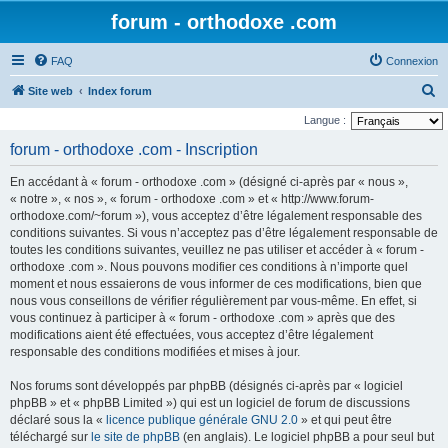
forum - orthodoxe .com
FAQ
Connexion
R
Site web
Index forum
e
Langue :
c
forum - orthodoxe .com - Inscription
h
En accédant à « forum - orthodoxe .com » (désigné ci-après par « nous »,
e
« notre », « nos », « forum - orthodoxe .com » et « http://www.forum-
r
orthodoxe.com/~forum »), vous acceptez d’être légalement responsable des
conditions suivantes. Si vous n’acceptez pas d’être légalement responsable de
c
toutes les conditions suivantes, veuillez ne pas utiliser et accéder à « forum -
h
orthodoxe .com ». Nous pouvons modifier ces conditions à n’importe quel
e
moment et nous essaierons de vous informer de ces modifications, bien que
nous vous conseillons de vérifier régulièrement par vous-même. En effet, si
r
vous continuez à participer à « forum - orthodoxe .com » après que des
modifications aient été effectuées, vous acceptez d’être légalement
responsable des conditions modifiées et mises à jour.
Nos forums sont développés par phpBB (désignés ci-après par « logiciel
phpBB » et « phpBB Limited ») qui est un logiciel de forum de discussions
déclaré sous la «
licence publique générale GNU 2.0
» et qui peut être
téléchargé sur
le site de phpBB
(en anglais). Le logiciel phpBB a pour seul but