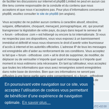
de faciliter les discussions sur internet et phpBB Limited ne peut en aucun cas
être tenu comme responsable de la conduite et du contenu que nous
acceptons et que nous n’acceptons pas. Pour plus d’informations concernant
phpBB, veuillez consulter
le site de phpBB
(en anglais).
Vous acceptez de ne publier aucun contenu à caractère abusif, obscène,
vulgaire, diffamatoire, choquant, menaçant, pornographique, etc. qui pourrait
transgresser la législation de votre pays, du pays dans lequel le serveur de
« forum - orthodoxe .com » est hébergé ou encore la loi internationale. Si vous
ne respectez pas ces dispositions, vous vous exposez à un bannissement
immédiat et définitif et nous nous réservons le droit d’avertir votre fournisseur
d’accès à internet et les autorités officielles. L’adresse IP de tous les messages
est enregistrée afin d’aider au renforcement de ces conditions. Vous acceptez
le fait que « forum - orthodoxe .com » ait le droit de supprimer, de modifier, de
déplacer ou de verrouiller n’importe quel sujet et message à n’importe quel
moment si nous estimons cela nécessaire. En tant qu’utilisateur, vous acceptez
que toutes les informations que vous avez renseignées soient enregistrées
dans notre base de données. Bien que ces informations ne seront pas
diffusées à une tierce partie sans votre consentement, ni « forum - orthodoxe
.com », ni phpBB, ne pourront être tenus comme responsables en cas de
En poursuivant votre navigation sur ce site, vous
tentative de piratage informatique visant à compromettre vos données.
acceptez l’utilisation de cookies vous permettant
de bénéficier d’une expérience de navigation
optimale.
En savoir plus…
Site web
Index forum
Fuseau horaire sur
UTC+02:00