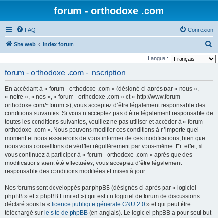
forum - orthodoxe .com
FAQ
Connexion
R
Site web
Index forum
e
Langue :
c
forum - orthodoxe .com - Inscription
h
En accédant à « forum - orthodoxe .com » (désigné ci-après par « nous »,
e
« notre », « nos », « forum - orthodoxe .com » et « http://www.forum-
r
orthodoxe.com/~forum »), vous acceptez d’être légalement responsable des
conditions suivantes. Si vous n’acceptez pas d’être légalement responsable de
c
toutes les conditions suivantes, veuillez ne pas utiliser et accéder à « forum -
h
orthodoxe .com ». Nous pouvons modifier ces conditions à n’importe quel
e
moment et nous essaierons de vous informer de ces modifications, bien que
nous vous conseillons de vérifier régulièrement par vous-même. En effet, si
r
vous continuez à participer à « forum - orthodoxe .com » après que des
modifications aient été effectuées, vous acceptez d’être légalement
responsable des conditions modifiées et mises à jour.
Nos forums sont développés par phpBB (désignés ci-après par « logiciel
phpBB » et « phpBB Limited ») qui est un logiciel de forum de discussions
déclaré sous la «
licence publique générale GNU 2.0
» et qui peut être
téléchargé sur
le site de phpBB
(en anglais). Le logiciel phpBB a pour seul but