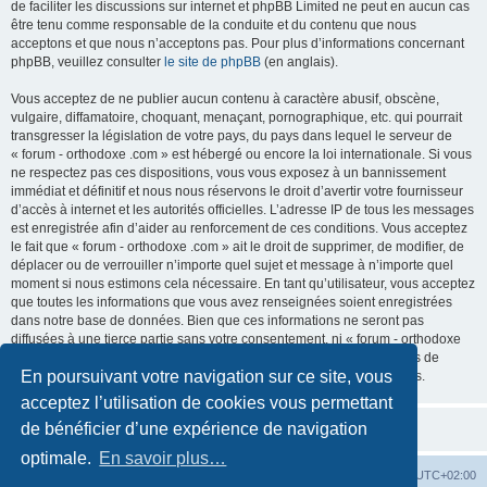
de faciliter les discussions sur internet et phpBB Limited ne peut en aucun cas
être tenu comme responsable de la conduite et du contenu que nous
acceptons et que nous n’acceptons pas. Pour plus d’informations concernant
phpBB, veuillez consulter
le site de phpBB
(en anglais).
Vous acceptez de ne publier aucun contenu à caractère abusif, obscène,
vulgaire, diffamatoire, choquant, menaçant, pornographique, etc. qui pourrait
transgresser la législation de votre pays, du pays dans lequel le serveur de
« forum - orthodoxe .com » est hébergé ou encore la loi internationale. Si vous
ne respectez pas ces dispositions, vous vous exposez à un bannissement
immédiat et définitif et nous nous réservons le droit d’avertir votre fournisseur
d’accès à internet et les autorités officielles. L’adresse IP de tous les messages
est enregistrée afin d’aider au renforcement de ces conditions. Vous acceptez
le fait que « forum - orthodoxe .com » ait le droit de supprimer, de modifier, de
déplacer ou de verrouiller n’importe quel sujet et message à n’importe quel
moment si nous estimons cela nécessaire. En tant qu’utilisateur, vous acceptez
que toutes les informations que vous avez renseignées soient enregistrées
dans notre base de données. Bien que ces informations ne seront pas
diffusées à une tierce partie sans votre consentement, ni « forum - orthodoxe
.com », ni phpBB, ne pourront être tenus comme responsables en cas de
En poursuivant votre navigation sur ce site, vous
tentative de piratage informatique visant à compromettre vos données.
acceptez l’utilisation de cookies vous permettant
de bénéficier d’une expérience de navigation
optimale.
En savoir plus…
Site web
Index forum
Fuseau horaire sur
UTC+02:00