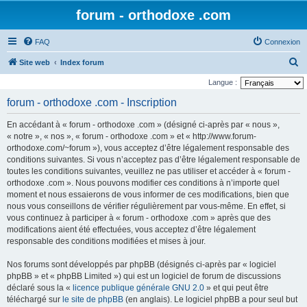
forum - orthodoxe .com
FAQ
Connexion
R
Site web
Index forum
e
Langue :
c
forum - orthodoxe .com - Inscription
h
En accédant à « forum - orthodoxe .com » (désigné ci-après par « nous »,
e
« notre », « nos », « forum - orthodoxe .com » et « http://www.forum-
r
orthodoxe.com/~forum »), vous acceptez d’être légalement responsable des
conditions suivantes. Si vous n’acceptez pas d’être légalement responsable de
c
toutes les conditions suivantes, veuillez ne pas utiliser et accéder à « forum -
h
orthodoxe .com ». Nous pouvons modifier ces conditions à n’importe quel
e
moment et nous essaierons de vous informer de ces modifications, bien que
nous vous conseillons de vérifier régulièrement par vous-même. En effet, si
r
vous continuez à participer à « forum - orthodoxe .com » après que des
modifications aient été effectuées, vous acceptez d’être légalement
responsable des conditions modifiées et mises à jour.
Nos forums sont développés par phpBB (désignés ci-après par « logiciel
phpBB » et « phpBB Limited ») qui est un logiciel de forum de discussions
déclaré sous la «
licence publique générale GNU 2.0
» et qui peut être
téléchargé sur
le site de phpBB
(en anglais). Le logiciel phpBB a pour seul but