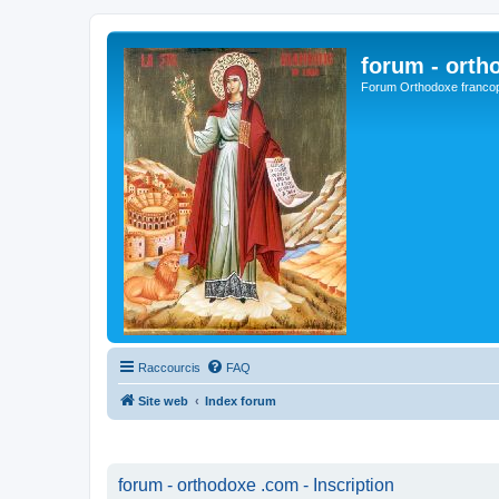
forum - orth
Forum Orthodoxe franco
Raccourcis
FAQ
Site web
Index forum
forum - orthodoxe .com - Inscription