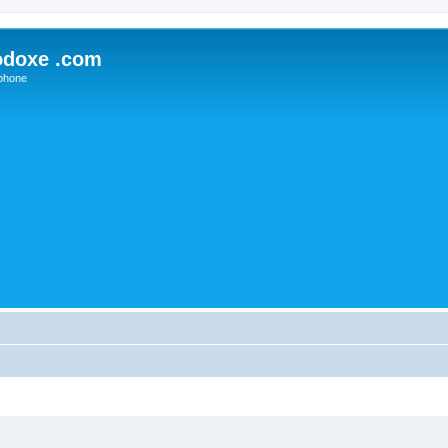
odoxe .com
phone