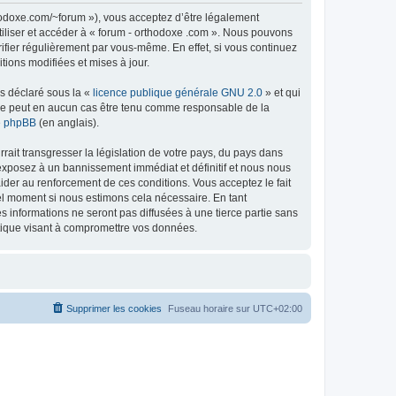
thodoxe.com/~forum »), vous acceptez d’être légalement
tiliser et accéder à « forum - orthodoxe .com ». Nous pouvons
ifier régulièrement par vous-même. En effet, si vous continuez
tions modifiées et mises à jour.
ns déclaré sous la «
licence publique générale GNU 2.0
» et qui
ed ne peut en aucun cas être tenu comme responsable de la
de phpBB
(en anglais).
ait transgresser la législation de votre pays, du pays dans
 exposez à un bannissement immédiat et définitif et nous nous
d’aider au renforcement de ces conditions. Vous acceptez le fait
uel moment si nous estimons cela nécessaire. En tant
 informations ne seront pas diffusées à une tierce partie sans
atique visant à compromettre vos données.
Supprimer les cookies
Fuseau horaire sur
UTC+02:00