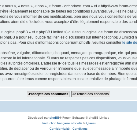
 « nous », « notre », « nos », « forum - orthodoxe .com » et « http://www.forum-or
’être légalement responsable de toutes les conditions suivantes, veuillez ne pas u
rons de vous informer de ces modifications, bien que nous vous conseillons de vér
ations aient été effectuées, vous acceptez d’être légalement responsable des condi
 logiciel phpBB » et « phpBB Limited ») qui est un logiciel de forum de discussio
iel phpBB a pour seul but de faciliter les discussions sur internet et phpBB Limit
ptons pas. Pour plus d’informations concernant phpBB, veuillez consulter
le site 
obscène, vulgaire, diffamatoire, choquant, menaçant, pornographique, etc. qui pourr
 encore la loi internationale. Si vous ne respectez pas ces dispositions, vous vous
 et les autorités officielles. L’adresse IP de tous les messages est enregistrée afin 
difier, de déplacer ou de verrouiller n’importe quel sujet et message à n’importe q
vous avez renseignées soient enregistrées dans notre base de données. Bien que ces
ne pourront être tenus comme responsables en cas de tentative de piratage inform
Développé par
phpBB
® Forum Software © phpBB Limited
Traduction française officielle
©
Qiaeru
Confidentialité
|
Conditions