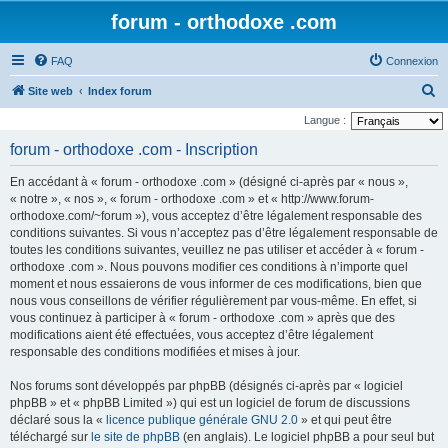
forum - orthodoxe .com
FAQ
Connexion
R
Site web
Index forum
e
Langue :
c
forum - orthodoxe .com - Inscription
h
En accédant à « forum - orthodoxe .com » (désigné ci-après par « nous »,
e
« notre », « nos », « forum - orthodoxe .com » et « http://www.forum-
r
orthodoxe.com/~forum »), vous acceptez d’être légalement responsable des
conditions suivantes. Si vous n’acceptez pas d’être légalement responsable de
c
toutes les conditions suivantes, veuillez ne pas utiliser et accéder à « forum -
h
orthodoxe .com ». Nous pouvons modifier ces conditions à n’importe quel
e
moment et nous essaierons de vous informer de ces modifications, bien que
nous vous conseillons de vérifier régulièrement par vous-même. En effet, si
r
vous continuez à participer à « forum - orthodoxe .com » après que des
modifications aient été effectuées, vous acceptez d’être légalement
responsable des conditions modifiées et mises à jour.
Nos forums sont développés par phpBB (désignés ci-après par « logiciel
phpBB » et « phpBB Limited ») qui est un logiciel de forum de discussions
déclaré sous la «
licence publique générale GNU 2.0
» et qui peut être
téléchargé sur
le site de phpBB
(en anglais). Le logiciel phpBB a pour seul but