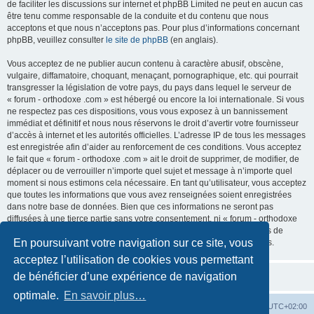
de faciliter les discussions sur internet et phpBB Limited ne peut en aucun cas
être tenu comme responsable de la conduite et du contenu que nous
acceptons et que nous n’acceptons pas. Pour plus d’informations concernant
phpBB, veuillez consulter
le site de phpBB
(en anglais).
Vous acceptez de ne publier aucun contenu à caractère abusif, obscène,
vulgaire, diffamatoire, choquant, menaçant, pornographique, etc. qui pourrait
transgresser la législation de votre pays, du pays dans lequel le serveur de
« forum - orthodoxe .com » est hébergé ou encore la loi internationale. Si vous
ne respectez pas ces dispositions, vous vous exposez à un bannissement
immédiat et définitif et nous nous réservons le droit d’avertir votre fournisseur
d’accès à internet et les autorités officielles. L’adresse IP de tous les messages
est enregistrée afin d’aider au renforcement de ces conditions. Vous acceptez
le fait que « forum - orthodoxe .com » ait le droit de supprimer, de modifier, de
déplacer ou de verrouiller n’importe quel sujet et message à n’importe quel
moment si nous estimons cela nécessaire. En tant qu’utilisateur, vous acceptez
que toutes les informations que vous avez renseignées soient enregistrées
dans notre base de données. Bien que ces informations ne seront pas
diffusées à une tierce partie sans votre consentement, ni « forum - orthodoxe
.com », ni phpBB, ne pourront être tenus comme responsables en cas de
En poursuivant votre navigation sur ce site, vous
tentative de piratage informatique visant à compromettre vos données.
acceptez l’utilisation de cookies vous permettant
de bénéficier d’une expérience de navigation
optimale.
En savoir plus…
Site web
Index forum
Fuseau horaire sur
UTC+02:00