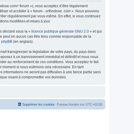
thodoxe.com/~forum »), vous acceptez d’être légalement
tiliser et accéder à « forum - orthodoxe .com ». Nous pouvons
ifier régulièrement par vous-même. En effet, si vous continuez
tions modifiées et mises à jour.
ns déclaré sous la «
licence publique générale GNU 2.0
» et qui
ed ne peut en aucun cas être tenu comme responsable de la
de phpBB
(en anglais).
ait transgresser la législation de votre pays, du pays dans
 exposez à un bannissement immédiat et définitif et nous nous
d’aider au renforcement de ces conditions. Vous acceptez le fait
uel moment si nous estimons cela nécessaire. En tant
 informations ne seront pas diffusées à une tierce partie sans
atique visant à compromettre vos données.
Supprimer les cookies
Fuseau horaire sur
UTC+02:00