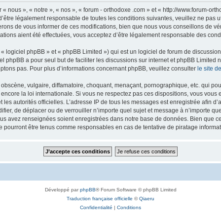
 « nous », « notre », « nos », « forum - orthodoxe .com » et « http://www.forum-or
’être légalement responsable de toutes les conditions suivantes, veuillez ne pas u
rons de vous informer de ces modifications, bien que nous vous conseillons de vér
ations aient été effectuées, vous acceptez d’être légalement responsable des condi
 logiciel phpBB » et « phpBB Limited ») qui est un logiciel de forum de discussio
iel phpBB a pour seul but de faciliter les discussions sur internet et phpBB Limit
ptons pas. Pour plus d’informations concernant phpBB, veuillez consulter
le site 
obscène, vulgaire, diffamatoire, choquant, menaçant, pornographique, etc. qui pourr
 encore la loi internationale. Si vous ne respectez pas ces dispositions, vous vous
 et les autorités officielles. L’adresse IP de tous les messages est enregistrée afin 
difier, de déplacer ou de verrouiller n’importe quel sujet et message à n’importe q
vous avez renseignées soient enregistrées dans notre base de données. Bien que ces
ne pourront être tenus comme responsables en cas de tentative de piratage inform
Développé par
phpBB
® Forum Software © phpBB Limited
Traduction française officielle
©
Qiaeru
Confidentialité
|
Conditions