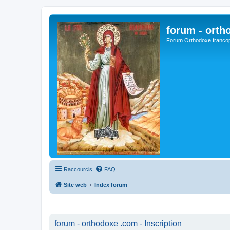
forum - orth
Forum Orthodoxe franco
Raccourcis
FAQ
Site web
Index forum
forum - orthodoxe .com - Inscription