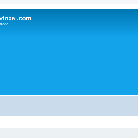
odoxe .com
phone