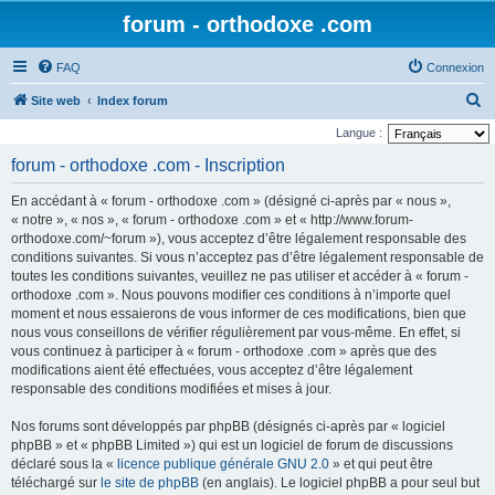
forum - orthodoxe .com
FAQ
Connexion
R
Site web
Index forum
e
Langue :
c
forum - orthodoxe .com - Inscription
h
En accédant à « forum - orthodoxe .com » (désigné ci-après par « nous »,
e
« notre », « nos », « forum - orthodoxe .com » et « http://www.forum-
r
orthodoxe.com/~forum »), vous acceptez d’être légalement responsable des
conditions suivantes. Si vous n’acceptez pas d’être légalement responsable de
c
toutes les conditions suivantes, veuillez ne pas utiliser et accéder à « forum -
h
orthodoxe .com ». Nous pouvons modifier ces conditions à n’importe quel
e
moment et nous essaierons de vous informer de ces modifications, bien que
nous vous conseillons de vérifier régulièrement par vous-même. En effet, si
r
vous continuez à participer à « forum - orthodoxe .com » après que des
modifications aient été effectuées, vous acceptez d’être légalement
responsable des conditions modifiées et mises à jour.
Nos forums sont développés par phpBB (désignés ci-après par « logiciel
phpBB » et « phpBB Limited ») qui est un logiciel de forum de discussions
déclaré sous la «
licence publique générale GNU 2.0
» et qui peut être
téléchargé sur
le site de phpBB
(en anglais). Le logiciel phpBB a pour seul but