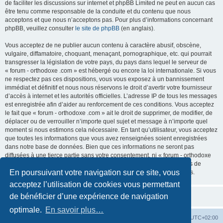
de faciliter les discussions sur internet et phpBB Limited ne peut en aucun cas
être tenu comme responsable de la conduite et du contenu que nous
acceptons et que nous n’acceptons pas. Pour plus d’informations concernant
phpBB, veuillez consulter
le site de phpBB
(en anglais).
Vous acceptez de ne publier aucun contenu à caractère abusif, obscène,
vulgaire, diffamatoire, choquant, menaçant, pornographique, etc. qui pourrait
transgresser la législation de votre pays, du pays dans lequel le serveur de
« forum - orthodoxe .com » est hébergé ou encore la loi internationale. Si vous
ne respectez pas ces dispositions, vous vous exposez à un bannissement
immédiat et définitif et nous nous réservons le droit d’avertir votre fournisseur
d’accès à internet et les autorités officielles. L’adresse IP de tous les messages
est enregistrée afin d’aider au renforcement de ces conditions. Vous acceptez
le fait que « forum - orthodoxe .com » ait le droit de supprimer, de modifier, de
déplacer ou de verrouiller n’importe quel sujet et message à n’importe quel
moment si nous estimons cela nécessaire. En tant qu’utilisateur, vous acceptez
que toutes les informations que vous avez renseignées soient enregistrées
dans notre base de données. Bien que ces informations ne seront pas
diffusées à une tierce partie sans votre consentement, ni « forum - orthodoxe
.com », ni phpBB, ne pourront être tenus comme responsables en cas de
En poursuivant votre navigation sur ce site, vous
tentative de piratage informatique visant à compromettre vos données.
acceptez l’utilisation de cookies vous permettant
de bénéficier d’une expérience de navigation
optimale.
En savoir plus…
Site web
Index forum
Fuseau horaire sur
UTC+02:00