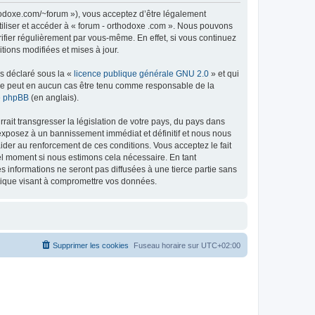
thodoxe.com/~forum »), vous acceptez d’être légalement
tiliser et accéder à « forum - orthodoxe .com ». Nous pouvons
ifier régulièrement par vous-même. En effet, si vous continuez
tions modifiées et mises à jour.
ns déclaré sous la «
licence publique générale GNU 2.0
» et qui
ed ne peut en aucun cas être tenu comme responsable de la
de phpBB
(en anglais).
ait transgresser la législation de votre pays, du pays dans
 exposez à un bannissement immédiat et définitif et nous nous
d’aider au renforcement de ces conditions. Vous acceptez le fait
uel moment si nous estimons cela nécessaire. En tant
 informations ne seront pas diffusées à une tierce partie sans
atique visant à compromettre vos données.
Supprimer les cookies
Fuseau horaire sur
UTC+02:00