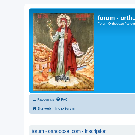
forum - orth
Forum Orthodoxe franco
Raccourcis
FAQ
Site web
Index forum
forum - orthodoxe .com - Inscription