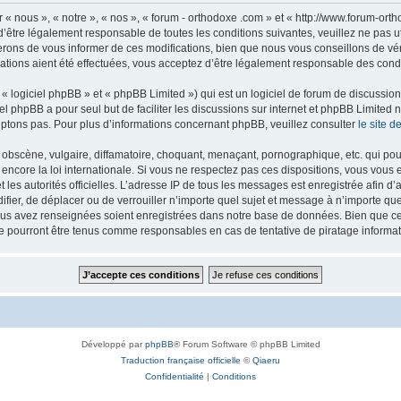
 « nous », « notre », « nos », « forum - orthodoxe .com » et « http://www.forum-or
’être légalement responsable de toutes les conditions suivantes, veuillez ne pas u
rons de vous informer de ces modifications, bien que nous vous conseillons de vér
ations aient été effectuées, vous acceptez d’être légalement responsable des condi
 logiciel phpBB » et « phpBB Limited ») qui est un logiciel de forum de discussio
iel phpBB a pour seul but de faciliter les discussions sur internet et phpBB Limit
ptons pas. Pour plus d’informations concernant phpBB, veuillez consulter
le site 
obscène, vulgaire, diffamatoire, choquant, menaçant, pornographique, etc. qui pourr
 encore la loi internationale. Si vous ne respectez pas ces dispositions, vous vous
 et les autorités officielles. L’adresse IP de tous les messages est enregistrée afin 
difier, de déplacer ou de verrouiller n’importe quel sujet et message à n’importe q
vous avez renseignées soient enregistrées dans notre base de données. Bien que ces
ne pourront être tenus comme responsables en cas de tentative de piratage inform
Développé par
phpBB
® Forum Software © phpBB Limited
Traduction française officielle
©
Qiaeru
Confidentialité
|
Conditions