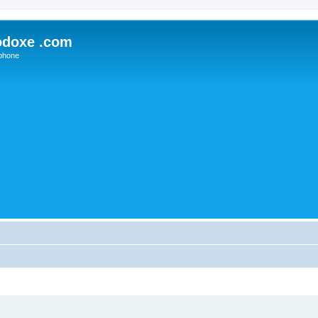
odoxe .com
phone