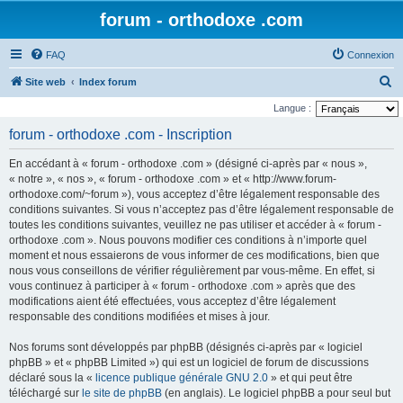
forum - orthodoxe .com
FAQ
Connexion
R
Site web
Index forum
e
Langue :
c
forum - orthodoxe .com - Inscription
h
En accédant à « forum - orthodoxe .com » (désigné ci-après par « nous »,
e
« notre », « nos », « forum - orthodoxe .com » et « http://www.forum-
r
orthodoxe.com/~forum »), vous acceptez d’être légalement responsable des
conditions suivantes. Si vous n’acceptez pas d’être légalement responsable de
c
toutes les conditions suivantes, veuillez ne pas utiliser et accéder à « forum -
h
orthodoxe .com ». Nous pouvons modifier ces conditions à n’importe quel
e
moment et nous essaierons de vous informer de ces modifications, bien que
nous vous conseillons de vérifier régulièrement par vous-même. En effet, si
r
vous continuez à participer à « forum - orthodoxe .com » après que des
modifications aient été effectuées, vous acceptez d’être légalement
responsable des conditions modifiées et mises à jour.
Nos forums sont développés par phpBB (désignés ci-après par « logiciel
phpBB » et « phpBB Limited ») qui est un logiciel de forum de discussions
déclaré sous la «
licence publique générale GNU 2.0
» et qui peut être
téléchargé sur
le site de phpBB
(en anglais). Le logiciel phpBB a pour seul but