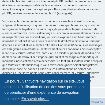
de faciliter les discussions sur internet et phpBB Limited ne peut en aucun cas
être tenu comme responsable de la conduite et du contenu que nous
acceptons et que nous n’acceptons pas. Pour plus d’informations concernant
phpBB, veuillez consulter
le site de phpBB
(en anglais).
Vous acceptez de ne publier aucun contenu à caractère abusif, obscène,
vulgaire, diffamatoire, choquant, menaçant, pornographique, etc. qui pourrait
transgresser la législation de votre pays, du pays dans lequel le serveur de
« forum - orthodoxe .com » est hébergé ou encore la loi internationale. Si vous
ne respectez pas ces dispositions, vous vous exposez à un bannissement
immédiat et définitif et nous nous réservons le droit d’avertir votre fournisseur
d’accès à internet et les autorités officielles. L’adresse IP de tous les messages
est enregistrée afin d’aider au renforcement de ces conditions. Vous acceptez
le fait que « forum - orthodoxe .com » ait le droit de supprimer, de modifier, de
déplacer ou de verrouiller n’importe quel sujet et message à n’importe quel
moment si nous estimons cela nécessaire. En tant qu’utilisateur, vous acceptez
que toutes les informations que vous avez renseignées soient enregistrées
dans notre base de données. Bien que ces informations ne seront pas
diffusées à une tierce partie sans votre consentement, ni « forum - orthodoxe
.com », ni phpBB, ne pourront être tenus comme responsables en cas de
En poursuivant votre navigation sur ce site, vous
tentative de piratage informatique visant à compromettre vos données.
acceptez l’utilisation de cookies vous permettant
de bénéficier d’une expérience de navigation
optimale.
En savoir plus…
Site web
Index forum
Fuseau horaire sur
UTC+02:00