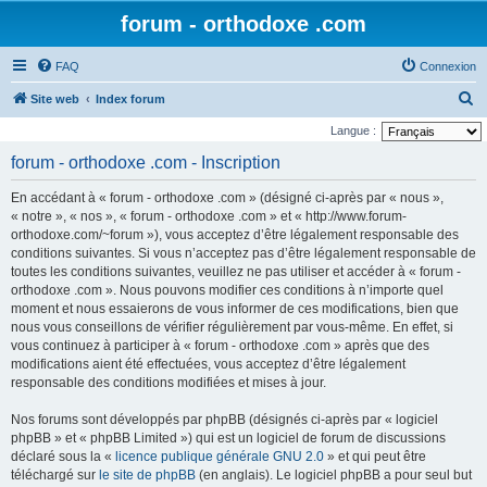
forum - orthodoxe .com
FAQ
Connexion
R
Site web
Index forum
e
Langue :
c
forum - orthodoxe .com - Inscription
h
En accédant à « forum - orthodoxe .com » (désigné ci-après par « nous »,
e
« notre », « nos », « forum - orthodoxe .com » et « http://www.forum-
r
orthodoxe.com/~forum »), vous acceptez d’être légalement responsable des
conditions suivantes. Si vous n’acceptez pas d’être légalement responsable de
c
toutes les conditions suivantes, veuillez ne pas utiliser et accéder à « forum -
h
orthodoxe .com ». Nous pouvons modifier ces conditions à n’importe quel
e
moment et nous essaierons de vous informer de ces modifications, bien que
nous vous conseillons de vérifier régulièrement par vous-même. En effet, si
r
vous continuez à participer à « forum - orthodoxe .com » après que des
modifications aient été effectuées, vous acceptez d’être légalement
responsable des conditions modifiées et mises à jour.
Nos forums sont développés par phpBB (désignés ci-après par « logiciel
phpBB » et « phpBB Limited ») qui est un logiciel de forum de discussions
déclaré sous la «
licence publique générale GNU 2.0
» et qui peut être
téléchargé sur
le site de phpBB
(en anglais). Le logiciel phpBB a pour seul but