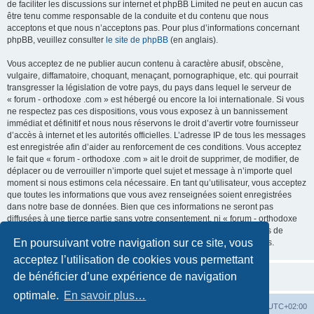
de faciliter les discussions sur internet et phpBB Limited ne peut en aucun cas
être tenu comme responsable de la conduite et du contenu que nous
acceptons et que nous n’acceptons pas. Pour plus d’informations concernant
phpBB, veuillez consulter
le site de phpBB
(en anglais).
Vous acceptez de ne publier aucun contenu à caractère abusif, obscène,
vulgaire, diffamatoire, choquant, menaçant, pornographique, etc. qui pourrait
transgresser la législation de votre pays, du pays dans lequel le serveur de
« forum - orthodoxe .com » est hébergé ou encore la loi internationale. Si vous
ne respectez pas ces dispositions, vous vous exposez à un bannissement
immédiat et définitif et nous nous réservons le droit d’avertir votre fournisseur
d’accès à internet et les autorités officielles. L’adresse IP de tous les messages
est enregistrée afin d’aider au renforcement de ces conditions. Vous acceptez
le fait que « forum - orthodoxe .com » ait le droit de supprimer, de modifier, de
déplacer ou de verrouiller n’importe quel sujet et message à n’importe quel
moment si nous estimons cela nécessaire. En tant qu’utilisateur, vous acceptez
que toutes les informations que vous avez renseignées soient enregistrées
dans notre base de données. Bien que ces informations ne seront pas
diffusées à une tierce partie sans votre consentement, ni « forum - orthodoxe
.com », ni phpBB, ne pourront être tenus comme responsables en cas de
En poursuivant votre navigation sur ce site, vous
tentative de piratage informatique visant à compromettre vos données.
acceptez l’utilisation de cookies vous permettant
de bénéficier d’une expérience de navigation
optimale.
En savoir plus…
Site web
Index forum
Fuseau horaire sur
UTC+02:00