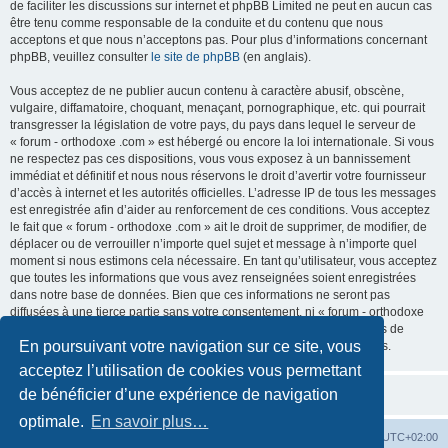
de faciliter les discussions sur internet et phpBB Limited ne peut en aucun cas
être tenu comme responsable de la conduite et du contenu que nous
acceptons et que nous n’acceptons pas. Pour plus d’informations concernant
phpBB, veuillez consulter
le site de phpBB
(en anglais).
Vous acceptez de ne publier aucun contenu à caractère abusif, obscène,
vulgaire, diffamatoire, choquant, menaçant, pornographique, etc. qui pourrait
transgresser la législation de votre pays, du pays dans lequel le serveur de
« forum - orthodoxe .com » est hébergé ou encore la loi internationale. Si vous
ne respectez pas ces dispositions, vous vous exposez à un bannissement
immédiat et définitif et nous nous réservons le droit d’avertir votre fournisseur
d’accès à internet et les autorités officielles. L’adresse IP de tous les messages
est enregistrée afin d’aider au renforcement de ces conditions. Vous acceptez
le fait que « forum - orthodoxe .com » ait le droit de supprimer, de modifier, de
déplacer ou de verrouiller n’importe quel sujet et message à n’importe quel
moment si nous estimons cela nécessaire. En tant qu’utilisateur, vous acceptez
que toutes les informations que vous avez renseignées soient enregistrées
dans notre base de données. Bien que ces informations ne seront pas
diffusées à une tierce partie sans votre consentement, ni « forum - orthodoxe
.com », ni phpBB, ne pourront être tenus comme responsables en cas de
En poursuivant votre navigation sur ce site, vous
tentative de piratage informatique visant à compromettre vos données.
acceptez l’utilisation de cookies vous permettant
de bénéficier d’une expérience de navigation
optimale.
En savoir plus…
Site web
Index forum
Fuseau horaire sur
UTC+02:00