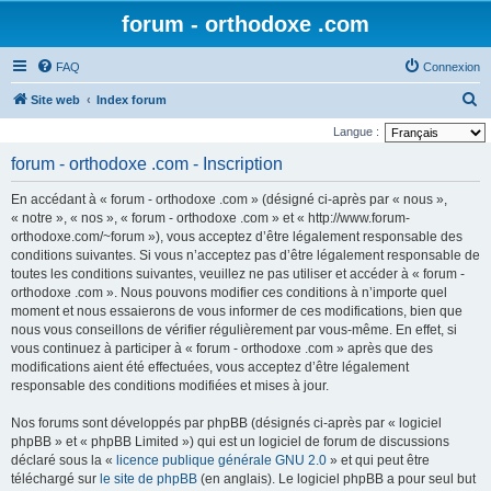
forum - orthodoxe .com
FAQ
Connexion
R
Site web
Index forum
e
Langue :
c
forum - orthodoxe .com - Inscription
h
En accédant à « forum - orthodoxe .com » (désigné ci-après par « nous »,
e
« notre », « nos », « forum - orthodoxe .com » et « http://www.forum-
r
orthodoxe.com/~forum »), vous acceptez d’être légalement responsable des
conditions suivantes. Si vous n’acceptez pas d’être légalement responsable de
c
toutes les conditions suivantes, veuillez ne pas utiliser et accéder à « forum -
h
orthodoxe .com ». Nous pouvons modifier ces conditions à n’importe quel
e
moment et nous essaierons de vous informer de ces modifications, bien que
nous vous conseillons de vérifier régulièrement par vous-même. En effet, si
r
vous continuez à participer à « forum - orthodoxe .com » après que des
modifications aient été effectuées, vous acceptez d’être légalement
responsable des conditions modifiées et mises à jour.
Nos forums sont développés par phpBB (désignés ci-après par « logiciel
phpBB » et « phpBB Limited ») qui est un logiciel de forum de discussions
déclaré sous la «
licence publique générale GNU 2.0
» et qui peut être
téléchargé sur
le site de phpBB
(en anglais). Le logiciel phpBB a pour seul but