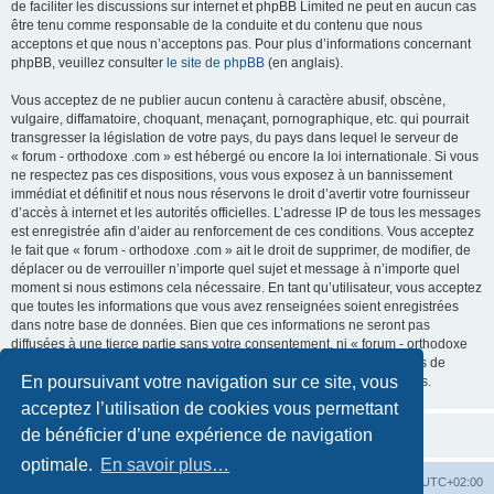
de faciliter les discussions sur internet et phpBB Limited ne peut en aucun cas
être tenu comme responsable de la conduite et du contenu que nous
acceptons et que nous n’acceptons pas. Pour plus d’informations concernant
phpBB, veuillez consulter
le site de phpBB
(en anglais).
Vous acceptez de ne publier aucun contenu à caractère abusif, obscène,
vulgaire, diffamatoire, choquant, menaçant, pornographique, etc. qui pourrait
transgresser la législation de votre pays, du pays dans lequel le serveur de
« forum - orthodoxe .com » est hébergé ou encore la loi internationale. Si vous
ne respectez pas ces dispositions, vous vous exposez à un bannissement
immédiat et définitif et nous nous réservons le droit d’avertir votre fournisseur
d’accès à internet et les autorités officielles. L’adresse IP de tous les messages
est enregistrée afin d’aider au renforcement de ces conditions. Vous acceptez
le fait que « forum - orthodoxe .com » ait le droit de supprimer, de modifier, de
déplacer ou de verrouiller n’importe quel sujet et message à n’importe quel
moment si nous estimons cela nécessaire. En tant qu’utilisateur, vous acceptez
que toutes les informations que vous avez renseignées soient enregistrées
dans notre base de données. Bien que ces informations ne seront pas
diffusées à une tierce partie sans votre consentement, ni « forum - orthodoxe
.com », ni phpBB, ne pourront être tenus comme responsables en cas de
En poursuivant votre navigation sur ce site, vous
tentative de piratage informatique visant à compromettre vos données.
acceptez l’utilisation de cookies vous permettant
de bénéficier d’une expérience de navigation
optimale.
En savoir plus…
Site web
Index forum
Fuseau horaire sur
UTC+02:00