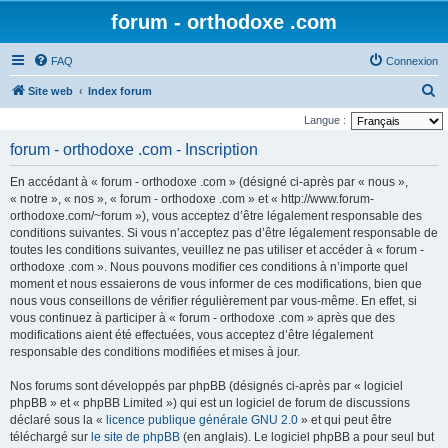
forum - orthodoxe .com
FAQ
Connexion
R
Site web
Index forum
e
Langue :
c
forum - orthodoxe .com - Inscription
h
En accédant à « forum - orthodoxe .com » (désigné ci-après par « nous »,
e
« notre », « nos », « forum - orthodoxe .com » et « http://www.forum-
r
orthodoxe.com/~forum »), vous acceptez d’être légalement responsable des
conditions suivantes. Si vous n’acceptez pas d’être légalement responsable de
c
toutes les conditions suivantes, veuillez ne pas utiliser et accéder à « forum -
h
orthodoxe .com ». Nous pouvons modifier ces conditions à n’importe quel
e
moment et nous essaierons de vous informer de ces modifications, bien que
nous vous conseillons de vérifier régulièrement par vous-même. En effet, si
r
vous continuez à participer à « forum - orthodoxe .com » après que des
modifications aient été effectuées, vous acceptez d’être légalement
responsable des conditions modifiées et mises à jour.
Nos forums sont développés par phpBB (désignés ci-après par « logiciel
phpBB » et « phpBB Limited ») qui est un logiciel de forum de discussions
déclaré sous la «
licence publique générale GNU 2.0
» et qui peut être
téléchargé sur
le site de phpBB
(en anglais). Le logiciel phpBB a pour seul but