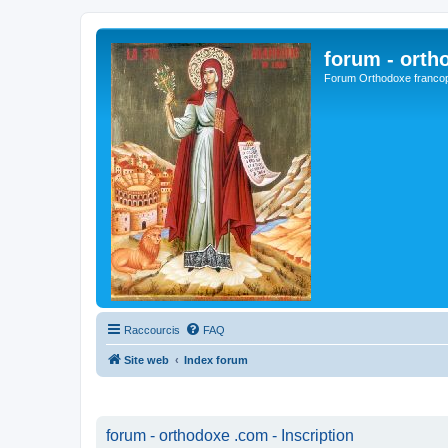
forum - orth
Forum Orthodoxe franco
Raccourcis
FAQ
Site web
Index forum
forum - orthodoxe .com - Inscription