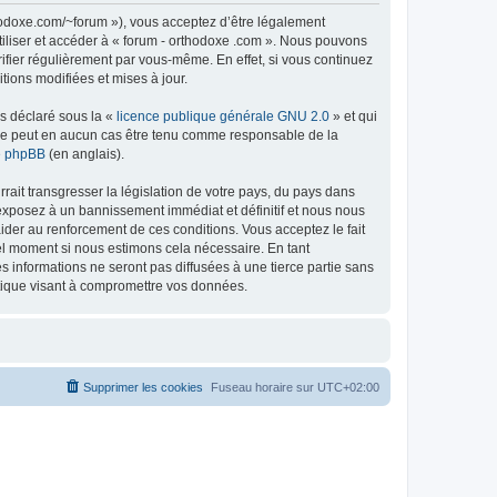
thodoxe.com/~forum »), vous acceptez d’être légalement
tiliser et accéder à « forum - orthodoxe .com ». Nous pouvons
ifier régulièrement par vous-même. En effet, si vous continuez
tions modifiées et mises à jour.
ns déclaré sous la «
licence publique générale GNU 2.0
» et qui
ed ne peut en aucun cas être tenu comme responsable de la
de phpBB
(en anglais).
ait transgresser la législation de votre pays, du pays dans
 exposez à un bannissement immédiat et définitif et nous nous
d’aider au renforcement de ces conditions. Vous acceptez le fait
uel moment si nous estimons cela nécessaire. En tant
 informations ne seront pas diffusées à une tierce partie sans
atique visant à compromettre vos données.
Supprimer les cookies
Fuseau horaire sur
UTC+02:00