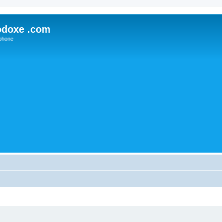
odoxe .com
phone