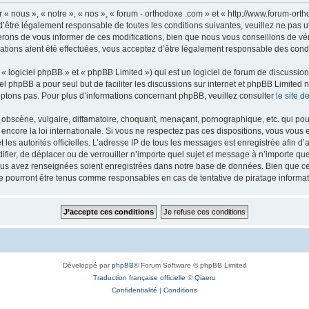
 « nous », « notre », « nos », « forum - orthodoxe .com » et « http://www.forum-or
’être légalement responsable de toutes les conditions suivantes, veuillez ne pas u
rons de vous informer de ces modifications, bien que nous vous conseillons de vér
ations aient été effectuées, vous acceptez d’être légalement responsable des condi
 logiciel phpBB » et « phpBB Limited ») qui est un logiciel de forum de discussio
iel phpBB a pour seul but de faciliter les discussions sur internet et phpBB Limit
ptons pas. Pour plus d’informations concernant phpBB, veuillez consulter
le site 
obscène, vulgaire, diffamatoire, choquant, menaçant, pornographique, etc. qui pourr
 encore la loi internationale. Si vous ne respectez pas ces dispositions, vous vous
 et les autorités officielles. L’adresse IP de tous les messages est enregistrée afin 
difier, de déplacer ou de verrouiller n’importe quel sujet et message à n’importe q
vous avez renseignées soient enregistrées dans notre base de données. Bien que ces
ne pourront être tenus comme responsables en cas de tentative de piratage inform
Développé par
phpBB
® Forum Software © phpBB Limited
Traduction française officielle
©
Qiaeru
Confidentialité
|
Conditions