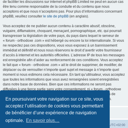
de faciliter les discussions sur internet et phpBB Limited ne peut en aucun cas
être tenu comme responsable de la conduite et du contenu que nous
acceptons et que nous n’acceptons pas. Pour plus d’informations concernant
phpBB, veuillez consulter
le site de phpBB
(en anglais).
Vous acceptez de ne publier aucun contenu à caractère abusif, obscène,
vulgaire, diffamatoire, choquant, menaçant, pornographique, etc. qui pourrait
transgresser la législation de votre pays, du pays dans lequel le serveur de
« forum - orthodoxe .com » est hébergé ou encore la loi internationale. Si vous
ne respectez pas ces dispositions, vous vous exposez à un bannissement
immédiat et définitif et nous nous réservons le droit d’avertir votre fournisseur
d’accès à internet et les autorités officielles. L’adresse IP de tous les messages
est enregistrée afin d’aider au renforcement de ces conditions. Vous acceptez
le fait que « forum - orthodoxe .com » ait le droit de supprimer, de modifier, de
déplacer ou de verrouiller n’importe quel sujet et message à n’importe quel
moment si nous estimons cela nécessaire. En tant qu’utilisateur, vous acceptez
que toutes les informations que vous avez renseignées soient enregistrées
dans notre base de données. Bien que ces informations ne seront pas
diffusées à une tierce partie sans votre consentement, ni « forum - orthodoxe
.com », ni phpBB, ne pourront être tenus comme responsables en cas de
En poursuivant votre navigation sur ce site, vous
tentative de piratage informatique visant à compromettre vos données.
acceptez l’utilisation de cookies vous permettant
de bénéficier d’une expérience de navigation
optimale.
En savoir plus…
Site web
Index forum
Fuseau horaire sur
UTC+02:00