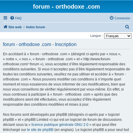
forum - orthodoxe .com
FAQ
Connexion
R
Site web
Index forum
e
Langue :
c
forum - orthodoxe .com - Inscription
h
En accédant à « forum - orthodoxe .com » (désigné ci-après par « nous »,
e
« notre », « nos », « forum - orthodoxe .com » et « http://www.forum-
r
orthodoxe.com/~forum »), vous acceptez d’être légalement responsable des
conditions suivantes. Si vous n’acceptez pas d’être légalement responsable de
c
toutes les conditions suivantes, veuillez ne pas utiliser et accéder à « forum -
h
orthodoxe .com ». Nous pouvons modifier ces conditions à n’importe quel
e
moment et nous essaierons de vous informer de ces modifications, bien que
nous vous conseillons de vérifier régulièrement par vous-même. En effet, si
r
vous continuez à participer à « forum - orthodoxe .com » après que des
modifications aient été effectuées, vous acceptez d’être légalement
responsable des conditions modifiées et mises à jour.
Nos forums sont développés par phpBB (désignés ci-après par « logiciel
phpBB » et « phpBB Limited ») qui est un logiciel de forum de discussions
déclaré sous la «
licence publique générale GNU 2.0
» et qui peut être
téléchargé sur
le site de phpBB
(en anglais). Le logiciel phpBB a pour seul but