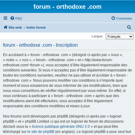
forum - orthodoxe .com
FAQ
Connexion
R
Site web
Index forum
e
Langue :
c
forum - orthodoxe .com - Inscription
h
En accédant à « forum - orthodoxe .com » (désigné ci-après par « nous »,
e
« notre », « nos », « forum - orthodoxe .com » et « http://www.forum-
r
orthodoxe.com/~forum »), vous acceptez d’être légalement responsable des
conditions suivantes. Si vous n’acceptez pas d’être légalement responsable de
c
toutes les conditions suivantes, veuillez ne pas utiliser et accéder à « forum -
h
orthodoxe .com ». Nous pouvons modifier ces conditions à n’importe quel
e
moment et nous essaierons de vous informer de ces modifications, bien que
nous vous conseillons de vérifier régulièrement par vous-même. En effet, si
r
vous continuez à participer à « forum - orthodoxe .com » après que des
modifications aient été effectuées, vous acceptez d’être légalement
responsable des conditions modifiées et mises à jour.
Nos forums sont développés par phpBB (désignés ci-après par « logiciel
phpBB » et « phpBB Limited ») qui est un logiciel de forum de discussions
déclaré sous la «
licence publique générale GNU 2.0
» et qui peut être
téléchargé sur
le site de phpBB
(en anglais). Le logiciel phpBB a pour seul but