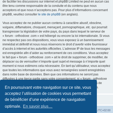
de faciliter les discussions sur internet et phpBB Limited ne peut en aucun cas
être tenu comme responsable de la conduite et du contenu que nous
acceptons et que nous n’acceptons pas. Pour plus d’informations concernant
phpBB, veuillez consulter
le site de phpBB
(en anglais).
Vous acceptez de ne publier aucun contenu à caractère abusif, obscène,
vulgaire, diffamatoire, choquant, menaçant, pornographique, etc. qui pourrait
transgresser la législation de votre pays, du pays dans lequel le serveur de
« forum - orthodoxe .com » est hébergé ou encore la loi internationale. Si vous
ne respectez pas ces dispositions, vous vous exposez à un bannissement
immédiat et définitif et nous nous réservons le droit d’avertir votre fournisseur
d’accès à internet et les autorités officielles. L’adresse IP de tous les messages
est enregistrée afin d’aider au renforcement de ces conditions. Vous acceptez
le fait que « forum - orthodoxe .com » ait le droit de supprimer, de modifier, de
déplacer ou de verrouiller n’importe quel sujet et message à n’importe quel
moment si nous estimons cela nécessaire. En tant qu’utilisateur, vous acceptez
que toutes les informations que vous avez renseignées soient enregistrées
dans notre base de données. Bien que ces informations ne seront pas
diffusées à une tierce partie sans votre consentement, ni « forum - orthodoxe
.com », ni phpBB, ne pourront être tenus comme responsables en cas de
En poursuivant votre navigation sur ce site, vous
tentative de piratage informatique visant à compromettre vos données.
acceptez l’utilisation de cookies vous permettant
de bénéficier d’une expérience de navigation
optimale.
En savoir plus…
Site web
Index forum
Fuseau horaire sur
UTC+02:00