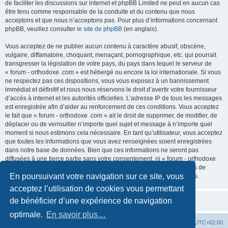
de faciliter les discussions sur internet et phpBB Limited ne peut en aucun cas
être tenu comme responsable de la conduite et du contenu que nous
acceptons et que nous n’acceptons pas. Pour plus d’informations concernant
phpBB, veuillez consulter
le site de phpBB
(en anglais).
Vous acceptez de ne publier aucun contenu à caractère abusif, obscène,
vulgaire, diffamatoire, choquant, menaçant, pornographique, etc. qui pourrait
transgresser la législation de votre pays, du pays dans lequel le serveur de
« forum - orthodoxe .com » est hébergé ou encore la loi internationale. Si vous
ne respectez pas ces dispositions, vous vous exposez à un bannissement
immédiat et définitif et nous nous réservons le droit d’avertir votre fournisseur
d’accès à internet et les autorités officielles. L’adresse IP de tous les messages
est enregistrée afin d’aider au renforcement de ces conditions. Vous acceptez
le fait que « forum - orthodoxe .com » ait le droit de supprimer, de modifier, de
déplacer ou de verrouiller n’importe quel sujet et message à n’importe quel
moment si nous estimons cela nécessaire. En tant qu’utilisateur, vous acceptez
que toutes les informations que vous avez renseignées soient enregistrées
dans notre base de données. Bien que ces informations ne seront pas
diffusées à une tierce partie sans votre consentement, ni « forum - orthodoxe
.com », ni phpBB, ne pourront être tenus comme responsables en cas de
En poursuivant votre navigation sur ce site, vous
tentative de piratage informatique visant à compromettre vos données.
acceptez l’utilisation de cookies vous permettant
de bénéficier d’une expérience de navigation
optimale.
En savoir plus…
Site web
Index forum
Fuseau horaire sur
UTC+02:00