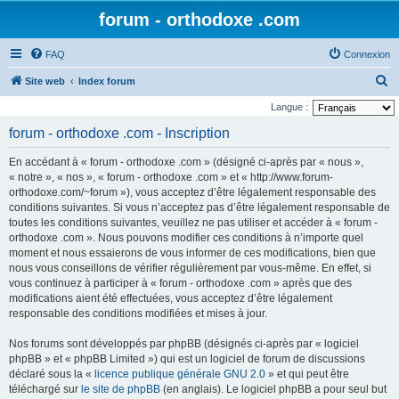
forum - orthodoxe .com
FAQ
Connexion
R
Site web
Index forum
e
Langue :
c
forum - orthodoxe .com - Inscription
h
En accédant à « forum - orthodoxe .com » (désigné ci-après par « nous »,
e
« notre », « nos », « forum - orthodoxe .com » et « http://www.forum-
r
orthodoxe.com/~forum »), vous acceptez d’être légalement responsable des
conditions suivantes. Si vous n’acceptez pas d’être légalement responsable de
c
toutes les conditions suivantes, veuillez ne pas utiliser et accéder à « forum -
h
orthodoxe .com ». Nous pouvons modifier ces conditions à n’importe quel
e
moment et nous essaierons de vous informer de ces modifications, bien que
nous vous conseillons de vérifier régulièrement par vous-même. En effet, si
r
vous continuez à participer à « forum - orthodoxe .com » après que des
modifications aient été effectuées, vous acceptez d’être légalement
responsable des conditions modifiées et mises à jour.
Nos forums sont développés par phpBB (désignés ci-après par « logiciel
phpBB » et « phpBB Limited ») qui est un logiciel de forum de discussions
déclaré sous la «
licence publique générale GNU 2.0
» et qui peut être
téléchargé sur
le site de phpBB
(en anglais). Le logiciel phpBB a pour seul but