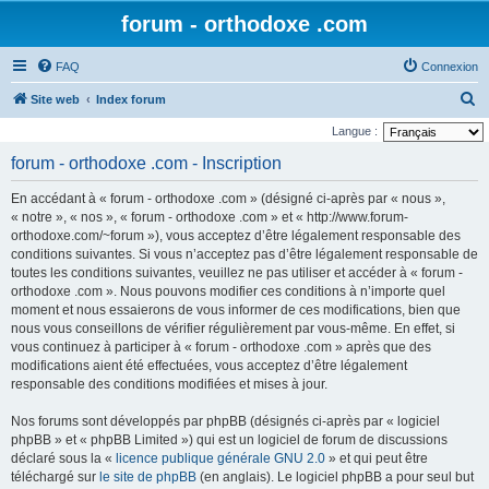
forum - orthodoxe .com
FAQ
Connexion
R
Site web
Index forum
e
Langue :
c
forum - orthodoxe .com - Inscription
h
En accédant à « forum - orthodoxe .com » (désigné ci-après par « nous »,
e
« notre », « nos », « forum - orthodoxe .com » et « http://www.forum-
r
orthodoxe.com/~forum »), vous acceptez d’être légalement responsable des
conditions suivantes. Si vous n’acceptez pas d’être légalement responsable de
c
toutes les conditions suivantes, veuillez ne pas utiliser et accéder à « forum -
h
orthodoxe .com ». Nous pouvons modifier ces conditions à n’importe quel
e
moment et nous essaierons de vous informer de ces modifications, bien que
nous vous conseillons de vérifier régulièrement par vous-même. En effet, si
r
vous continuez à participer à « forum - orthodoxe .com » après que des
modifications aient été effectuées, vous acceptez d’être légalement
responsable des conditions modifiées et mises à jour.
Nos forums sont développés par phpBB (désignés ci-après par « logiciel
phpBB » et « phpBB Limited ») qui est un logiciel de forum de discussions
déclaré sous la «
licence publique générale GNU 2.0
» et qui peut être
téléchargé sur
le site de phpBB
(en anglais). Le logiciel phpBB a pour seul but