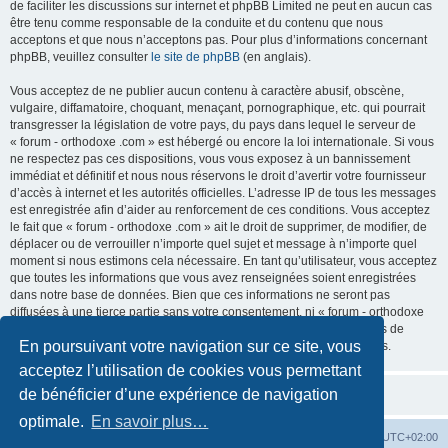
de faciliter les discussions sur internet et phpBB Limited ne peut en aucun cas
être tenu comme responsable de la conduite et du contenu que nous
acceptons et que nous n’acceptons pas. Pour plus d’informations concernant
phpBB, veuillez consulter
le site de phpBB
(en anglais).
Vous acceptez de ne publier aucun contenu à caractère abusif, obscène,
vulgaire, diffamatoire, choquant, menaçant, pornographique, etc. qui pourrait
transgresser la législation de votre pays, du pays dans lequel le serveur de
« forum - orthodoxe .com » est hébergé ou encore la loi internationale. Si vous
ne respectez pas ces dispositions, vous vous exposez à un bannissement
immédiat et définitif et nous nous réservons le droit d’avertir votre fournisseur
d’accès à internet et les autorités officielles. L’adresse IP de tous les messages
est enregistrée afin d’aider au renforcement de ces conditions. Vous acceptez
le fait que « forum - orthodoxe .com » ait le droit de supprimer, de modifier, de
déplacer ou de verrouiller n’importe quel sujet et message à n’importe quel
moment si nous estimons cela nécessaire. En tant qu’utilisateur, vous acceptez
que toutes les informations que vous avez renseignées soient enregistrées
dans notre base de données. Bien que ces informations ne seront pas
diffusées à une tierce partie sans votre consentement, ni « forum - orthodoxe
.com », ni phpBB, ne pourront être tenus comme responsables en cas de
En poursuivant votre navigation sur ce site, vous
tentative de piratage informatique visant à compromettre vos données.
acceptez l’utilisation de cookies vous permettant
de bénéficier d’une expérience de navigation
optimale.
En savoir plus…
Site web
Index forum
Fuseau horaire sur
UTC+02:00