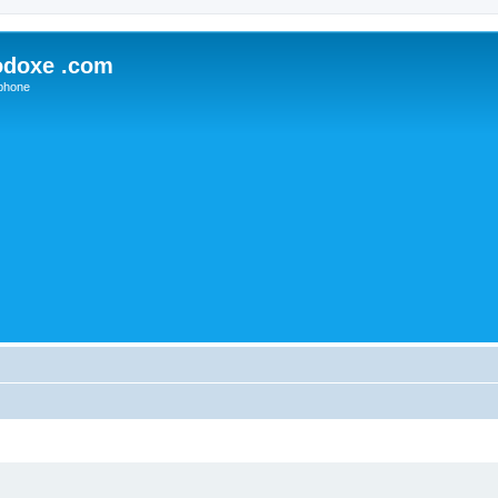
odoxe .com
phone