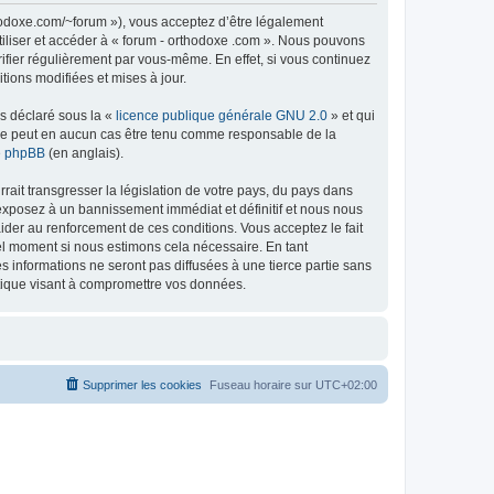
thodoxe.com/~forum »), vous acceptez d’être légalement
tiliser et accéder à « forum - orthodoxe .com ». Nous pouvons
ifier régulièrement par vous-même. En effet, si vous continuez
tions modifiées et mises à jour.
ns déclaré sous la «
licence publique générale GNU 2.0
» et qui
ed ne peut en aucun cas être tenu comme responsable de la
de phpBB
(en anglais).
ait transgresser la législation de votre pays, du pays dans
 exposez à un bannissement immédiat et définitif et nous nous
d’aider au renforcement de ces conditions. Vous acceptez le fait
uel moment si nous estimons cela nécessaire. En tant
 informations ne seront pas diffusées à une tierce partie sans
atique visant à compromettre vos données.
Supprimer les cookies
Fuseau horaire sur
UTC+02:00