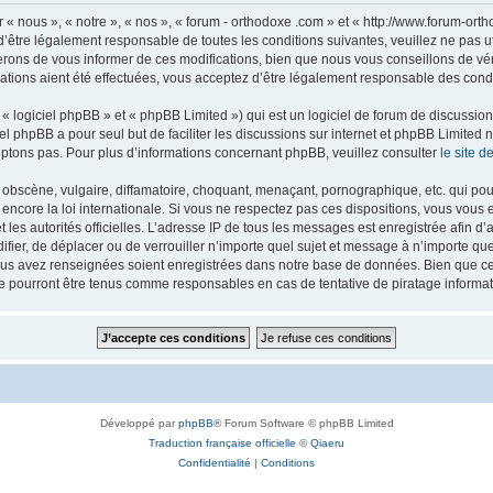
 « nous », « notre », « nos », « forum - orthodoxe .com » et « http://www.forum-or
’être légalement responsable de toutes les conditions suivantes, veuillez ne pas u
rons de vous informer de ces modifications, bien que nous vous conseillons de vér
ations aient été effectuées, vous acceptez d’être légalement responsable des condi
 logiciel phpBB » et « phpBB Limited ») qui est un logiciel de forum de discussio
iel phpBB a pour seul but de faciliter les discussions sur internet et phpBB Limit
ptons pas. Pour plus d’informations concernant phpBB, veuillez consulter
le site 
obscène, vulgaire, diffamatoire, choquant, menaçant, pornographique, etc. qui pourr
 encore la loi internationale. Si vous ne respectez pas ces dispositions, vous vous
 et les autorités officielles. L’adresse IP de tous les messages est enregistrée afin 
difier, de déplacer ou de verrouiller n’importe quel sujet et message à n’importe q
vous avez renseignées soient enregistrées dans notre base de données. Bien que ces
ne pourront être tenus comme responsables en cas de tentative de piratage inform
Développé par
phpBB
® Forum Software © phpBB Limited
Traduction française officielle
©
Qiaeru
Confidentialité
|
Conditions