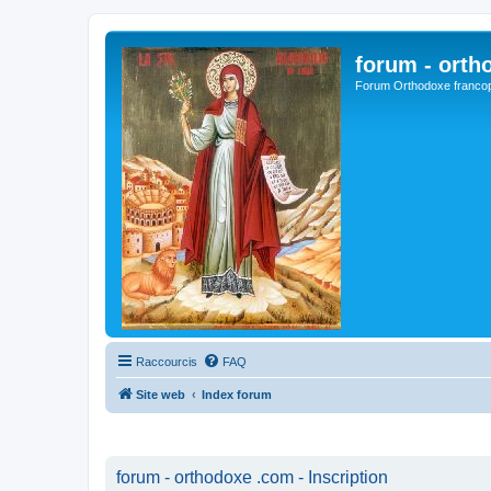
forum - orth
Forum Orthodoxe franco
Raccourcis
FAQ
Site web
Index forum
forum - orthodoxe .com - Inscription