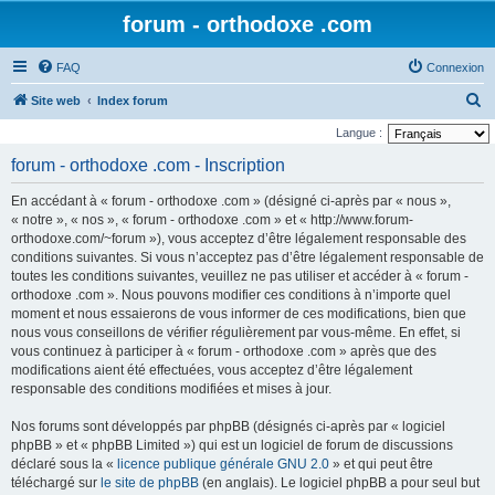
forum - orthodoxe .com
FAQ
Connexion
R
Site web
Index forum
e
Langue :
c
forum - orthodoxe .com - Inscription
h
En accédant à « forum - orthodoxe .com » (désigné ci-après par « nous »,
e
« notre », « nos », « forum - orthodoxe .com » et « http://www.forum-
r
orthodoxe.com/~forum »), vous acceptez d’être légalement responsable des
conditions suivantes. Si vous n’acceptez pas d’être légalement responsable de
c
toutes les conditions suivantes, veuillez ne pas utiliser et accéder à « forum -
h
orthodoxe .com ». Nous pouvons modifier ces conditions à n’importe quel
e
moment et nous essaierons de vous informer de ces modifications, bien que
nous vous conseillons de vérifier régulièrement par vous-même. En effet, si
r
vous continuez à participer à « forum - orthodoxe .com » après que des
modifications aient été effectuées, vous acceptez d’être légalement
responsable des conditions modifiées et mises à jour.
Nos forums sont développés par phpBB (désignés ci-après par « logiciel
phpBB » et « phpBB Limited ») qui est un logiciel de forum de discussions
déclaré sous la «
licence publique générale GNU 2.0
» et qui peut être
téléchargé sur
le site de phpBB
(en anglais). Le logiciel phpBB a pour seul but