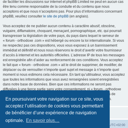
de faciliter les discussions sur internet et phpBB Limited ne peut en aucun cas
être tenu comme responsable de la conduite et du contenu que nous
acceptons et que nous n’acceptons pas. Pour plus d’informations concernant
phpBB, veuillez consulter
le site de phpBB
(en anglais).
Vous acceptez de ne publier aucun contenu à caractère abusif, obscène,
vulgaire, diffamatoire, choquant, menaçant, pornographique, etc. qui pourrait
transgresser la législation de votre pays, du pays dans lequel le serveur de
« forum - orthodoxe .com » est hébergé ou encore la loi internationale. Si vous
ne respectez pas ces dispositions, vous vous exposez à un bannissement
immédiat et définitif et nous nous réservons le droit d’avertir votre fournisseur
d’accès à internet et les autorités officielles. L’adresse IP de tous les messages
est enregistrée afin d’aider au renforcement de ces conditions. Vous acceptez
le fait que « forum - orthodoxe .com » ait le droit de supprimer, de modifier, de
déplacer ou de verrouiller n’importe quel sujet et message à n’importe quel
moment si nous estimons cela nécessaire. En tant qu’utilisateur, vous acceptez
que toutes les informations que vous avez renseignées soient enregistrées
dans notre base de données. Bien que ces informations ne seront pas
diffusées à une tierce partie sans votre consentement, ni « forum - orthodoxe
.com », ni phpBB, ne pourront être tenus comme responsables en cas de
En poursuivant votre navigation sur ce site, vous
tentative de piratage informatique visant à compromettre vos données.
acceptez l’utilisation de cookies vous permettant
de bénéficier d’une expérience de navigation
optimale.
En savoir plus…
Site web
Index forum
Fuseau horaire sur
UTC+02:00