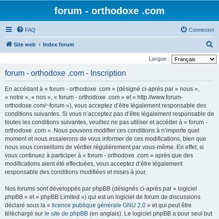
forum - orthodoxe .com
FAQ
Connexion
R
Site web
Index forum
e
Langue :
c
forum - orthodoxe .com - Inscription
h
En accédant à « forum - orthodoxe .com » (désigné ci-après par « nous »,
e
« notre », « nos », « forum - orthodoxe .com » et « http://www.forum-
r
orthodoxe.com/~forum »), vous acceptez d’être légalement responsable des
conditions suivantes. Si vous n’acceptez pas d’être légalement responsable de
c
toutes les conditions suivantes, veuillez ne pas utiliser et accéder à « forum -
h
orthodoxe .com ». Nous pouvons modifier ces conditions à n’importe quel
e
moment et nous essaierons de vous informer de ces modifications, bien que
nous vous conseillons de vérifier régulièrement par vous-même. En effet, si
r
vous continuez à participer à « forum - orthodoxe .com » après que des
modifications aient été effectuées, vous acceptez d’être légalement
responsable des conditions modifiées et mises à jour.
Nos forums sont développés par phpBB (désignés ci-après par « logiciel
phpBB » et « phpBB Limited ») qui est un logiciel de forum de discussions
déclaré sous la «
licence publique générale GNU 2.0
» et qui peut être
téléchargé sur
le site de phpBB
(en anglais). Le logiciel phpBB a pour seul but