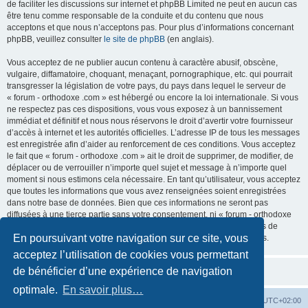
de faciliter les discussions sur internet et phpBB Limited ne peut en aucun cas
être tenu comme responsable de la conduite et du contenu que nous
acceptons et que nous n’acceptons pas. Pour plus d’informations concernant
phpBB, veuillez consulter
le site de phpBB
(en anglais).
Vous acceptez de ne publier aucun contenu à caractère abusif, obscène,
vulgaire, diffamatoire, choquant, menaçant, pornographique, etc. qui pourrait
transgresser la législation de votre pays, du pays dans lequel le serveur de
« forum - orthodoxe .com » est hébergé ou encore la loi internationale. Si vous
ne respectez pas ces dispositions, vous vous exposez à un bannissement
immédiat et définitif et nous nous réservons le droit d’avertir votre fournisseur
d’accès à internet et les autorités officielles. L’adresse IP de tous les messages
est enregistrée afin d’aider au renforcement de ces conditions. Vous acceptez
le fait que « forum - orthodoxe .com » ait le droit de supprimer, de modifier, de
déplacer ou de verrouiller n’importe quel sujet et message à n’importe quel
moment si nous estimons cela nécessaire. En tant qu’utilisateur, vous acceptez
que toutes les informations que vous avez renseignées soient enregistrées
dans notre base de données. Bien que ces informations ne seront pas
diffusées à une tierce partie sans votre consentement, ni « forum - orthodoxe
.com », ni phpBB, ne pourront être tenus comme responsables en cas de
En poursuivant votre navigation sur ce site, vous
tentative de piratage informatique visant à compromettre vos données.
acceptez l’utilisation de cookies vous permettant
de bénéficier d’une expérience de navigation
optimale.
En savoir plus…
Site web
Index forum
Fuseau horaire sur
UTC+02:00