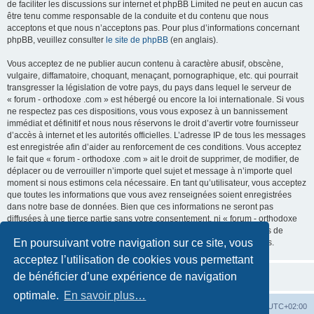
de faciliter les discussions sur internet et phpBB Limited ne peut en aucun cas
être tenu comme responsable de la conduite et du contenu que nous
acceptons et que nous n’acceptons pas. Pour plus d’informations concernant
phpBB, veuillez consulter
le site de phpBB
(en anglais).
Vous acceptez de ne publier aucun contenu à caractère abusif, obscène,
vulgaire, diffamatoire, choquant, menaçant, pornographique, etc. qui pourrait
transgresser la législation de votre pays, du pays dans lequel le serveur de
« forum - orthodoxe .com » est hébergé ou encore la loi internationale. Si vous
ne respectez pas ces dispositions, vous vous exposez à un bannissement
immédiat et définitif et nous nous réservons le droit d’avertir votre fournisseur
d’accès à internet et les autorités officielles. L’adresse IP de tous les messages
est enregistrée afin d’aider au renforcement de ces conditions. Vous acceptez
le fait que « forum - orthodoxe .com » ait le droit de supprimer, de modifier, de
déplacer ou de verrouiller n’importe quel sujet et message à n’importe quel
moment si nous estimons cela nécessaire. En tant qu’utilisateur, vous acceptez
que toutes les informations que vous avez renseignées soient enregistrées
dans notre base de données. Bien que ces informations ne seront pas
diffusées à une tierce partie sans votre consentement, ni « forum - orthodoxe
.com », ni phpBB, ne pourront être tenus comme responsables en cas de
En poursuivant votre navigation sur ce site, vous
tentative de piratage informatique visant à compromettre vos données.
acceptez l’utilisation de cookies vous permettant
de bénéficier d’une expérience de navigation
optimale.
En savoir plus…
Site web
Index forum
Fuseau horaire sur
UTC+02:00