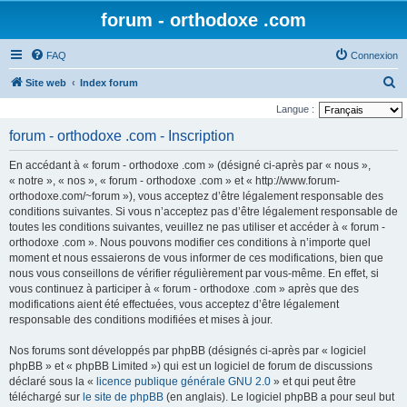
forum - orthodoxe .com
FAQ
Connexion
R
Site web
Index forum
e
Langue :
c
forum - orthodoxe .com - Inscription
h
En accédant à « forum - orthodoxe .com » (désigné ci-après par « nous »,
e
« notre », « nos », « forum - orthodoxe .com » et « http://www.forum-
r
orthodoxe.com/~forum »), vous acceptez d’être légalement responsable des
conditions suivantes. Si vous n’acceptez pas d’être légalement responsable de
c
toutes les conditions suivantes, veuillez ne pas utiliser et accéder à « forum -
h
orthodoxe .com ». Nous pouvons modifier ces conditions à n’importe quel
e
moment et nous essaierons de vous informer de ces modifications, bien que
nous vous conseillons de vérifier régulièrement par vous-même. En effet, si
r
vous continuez à participer à « forum - orthodoxe .com » après que des
modifications aient été effectuées, vous acceptez d’être légalement
responsable des conditions modifiées et mises à jour.
Nos forums sont développés par phpBB (désignés ci-après par « logiciel
phpBB » et « phpBB Limited ») qui est un logiciel de forum de discussions
déclaré sous la «
licence publique générale GNU 2.0
» et qui peut être
téléchargé sur
le site de phpBB
(en anglais). Le logiciel phpBB a pour seul but