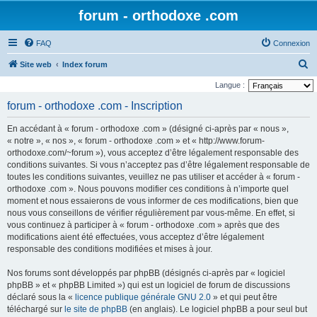
forum - orthodoxe .com
FAQ
Connexion
R
Site web
Index forum
e
Langue :
c
forum - orthodoxe .com - Inscription
h
En accédant à « forum - orthodoxe .com » (désigné ci-après par « nous »,
e
« notre », « nos », « forum - orthodoxe .com » et « http://www.forum-
r
orthodoxe.com/~forum »), vous acceptez d’être légalement responsable des
conditions suivantes. Si vous n’acceptez pas d’être légalement responsable de
c
toutes les conditions suivantes, veuillez ne pas utiliser et accéder à « forum -
h
orthodoxe .com ». Nous pouvons modifier ces conditions à n’importe quel
e
moment et nous essaierons de vous informer de ces modifications, bien que
nous vous conseillons de vérifier régulièrement par vous-même. En effet, si
r
vous continuez à participer à « forum - orthodoxe .com » après que des
modifications aient été effectuées, vous acceptez d’être légalement
responsable des conditions modifiées et mises à jour.
Nos forums sont développés par phpBB (désignés ci-après par « logiciel
phpBB » et « phpBB Limited ») qui est un logiciel de forum de discussions
déclaré sous la «
licence publique générale GNU 2.0
» et qui peut être
téléchargé sur
le site de phpBB
(en anglais). Le logiciel phpBB a pour seul but