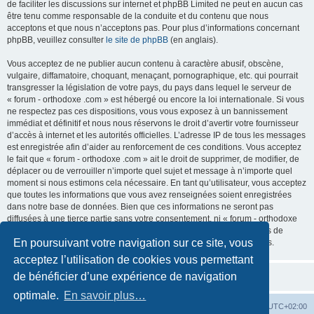
de faciliter les discussions sur internet et phpBB Limited ne peut en aucun cas
être tenu comme responsable de la conduite et du contenu que nous
acceptons et que nous n’acceptons pas. Pour plus d’informations concernant
phpBB, veuillez consulter
le site de phpBB
(en anglais).
Vous acceptez de ne publier aucun contenu à caractère abusif, obscène,
vulgaire, diffamatoire, choquant, menaçant, pornographique, etc. qui pourrait
transgresser la législation de votre pays, du pays dans lequel le serveur de
« forum - orthodoxe .com » est hébergé ou encore la loi internationale. Si vous
ne respectez pas ces dispositions, vous vous exposez à un bannissement
immédiat et définitif et nous nous réservons le droit d’avertir votre fournisseur
d’accès à internet et les autorités officielles. L’adresse IP de tous les messages
est enregistrée afin d’aider au renforcement de ces conditions. Vous acceptez
le fait que « forum - orthodoxe .com » ait le droit de supprimer, de modifier, de
déplacer ou de verrouiller n’importe quel sujet et message à n’importe quel
moment si nous estimons cela nécessaire. En tant qu’utilisateur, vous acceptez
que toutes les informations que vous avez renseignées soient enregistrées
dans notre base de données. Bien que ces informations ne seront pas
diffusées à une tierce partie sans votre consentement, ni « forum - orthodoxe
.com », ni phpBB, ne pourront être tenus comme responsables en cas de
En poursuivant votre navigation sur ce site, vous
tentative de piratage informatique visant à compromettre vos données.
acceptez l’utilisation de cookies vous permettant
de bénéficier d’une expérience de navigation
optimale.
En savoir plus…
Site web
Index forum
Fuseau horaire sur
UTC+02:00