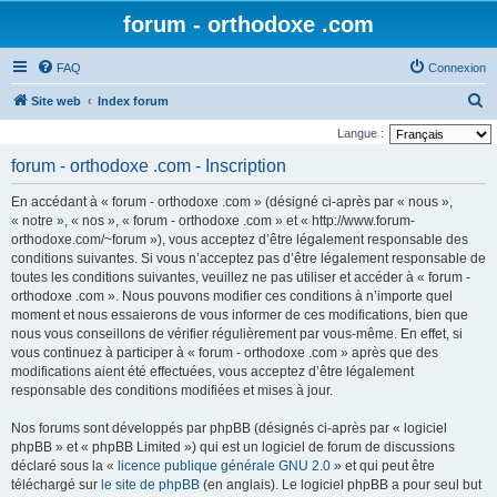
forum - orthodoxe .com
FAQ
Connexion
R
Site web
Index forum
e
Langue :
c
forum - orthodoxe .com - Inscription
h
En accédant à « forum - orthodoxe .com » (désigné ci-après par « nous »,
e
« notre », « nos », « forum - orthodoxe .com » et « http://www.forum-
r
orthodoxe.com/~forum »), vous acceptez d’être légalement responsable des
conditions suivantes. Si vous n’acceptez pas d’être légalement responsable de
c
toutes les conditions suivantes, veuillez ne pas utiliser et accéder à « forum -
h
orthodoxe .com ». Nous pouvons modifier ces conditions à n’importe quel
e
moment et nous essaierons de vous informer de ces modifications, bien que
nous vous conseillons de vérifier régulièrement par vous-même. En effet, si
r
vous continuez à participer à « forum - orthodoxe .com » après que des
modifications aient été effectuées, vous acceptez d’être légalement
responsable des conditions modifiées et mises à jour.
Nos forums sont développés par phpBB (désignés ci-après par « logiciel
phpBB » et « phpBB Limited ») qui est un logiciel de forum de discussions
déclaré sous la «
licence publique générale GNU 2.0
» et qui peut être
téléchargé sur
le site de phpBB
(en anglais). Le logiciel phpBB a pour seul but