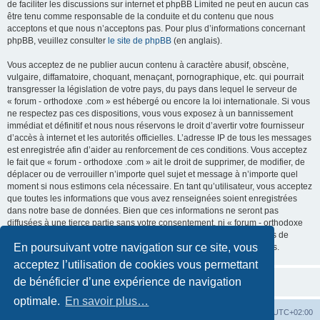
de faciliter les discussions sur internet et phpBB Limited ne peut en aucun cas
être tenu comme responsable de la conduite et du contenu que nous
acceptons et que nous n’acceptons pas. Pour plus d’informations concernant
phpBB, veuillez consulter
le site de phpBB
(en anglais).
Vous acceptez de ne publier aucun contenu à caractère abusif, obscène,
vulgaire, diffamatoire, choquant, menaçant, pornographique, etc. qui pourrait
transgresser la législation de votre pays, du pays dans lequel le serveur de
« forum - orthodoxe .com » est hébergé ou encore la loi internationale. Si vous
ne respectez pas ces dispositions, vous vous exposez à un bannissement
immédiat et définitif et nous nous réservons le droit d’avertir votre fournisseur
d’accès à internet et les autorités officielles. L’adresse IP de tous les messages
est enregistrée afin d’aider au renforcement de ces conditions. Vous acceptez
le fait que « forum - orthodoxe .com » ait le droit de supprimer, de modifier, de
déplacer ou de verrouiller n’importe quel sujet et message à n’importe quel
moment si nous estimons cela nécessaire. En tant qu’utilisateur, vous acceptez
que toutes les informations que vous avez renseignées soient enregistrées
dans notre base de données. Bien que ces informations ne seront pas
diffusées à une tierce partie sans votre consentement, ni « forum - orthodoxe
.com », ni phpBB, ne pourront être tenus comme responsables en cas de
En poursuivant votre navigation sur ce site, vous
tentative de piratage informatique visant à compromettre vos données.
acceptez l’utilisation de cookies vous permettant
de bénéficier d’une expérience de navigation
optimale.
En savoir plus…
Site web
Index forum
Fuseau horaire sur
UTC+02:00