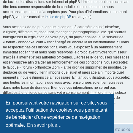
de faciliter les discussions sur internet et phpBB Limited ne peut en aucun cas
être tenu comme responsable de la conduite et du contenu que nous
acceptons et que nous n’acceptons pas. Pour plus d’informations concernant
phpBB, veuillez consulter
le site de phpBB
(en anglais).
Vous acceptez de ne publier aucun contenu à caractère abusif, obscène,
vulgaire, diffamatoire, choquant, menaçant, pornographique, etc. qui pourrait
transgresser la législation de votre pays, du pays dans lequel le serveur de
« forum - orthodoxe .com » est hébergé ou encore la loi internationale. Si vous
ne respectez pas ces dispositions, vous vous exposez à un bannissement
immédiat et définitif et nous nous réservons le droit d’avertir votre fournisseur
d’accès à internet et les autorités officielles. L’adresse IP de tous les messages
est enregistrée afin d’aider au renforcement de ces conditions. Vous acceptez
le fait que « forum - orthodoxe .com » ait le droit de supprimer, de modifier, de
déplacer ou de verrouiller n’importe quel sujet et message à n’importe quel
moment si nous estimons cela nécessaire. En tant qu’utilisateur, vous acceptez
que toutes les informations que vous avez renseignées soient enregistrées
dans notre base de données. Bien que ces informations ne seront pas
diffusées à une tierce partie sans votre consentement, ni « forum - orthodoxe
.com », ni phpBB, ne pourront être tenus comme responsables en cas de
En poursuivant votre navigation sur ce site, vous
tentative de piratage informatique visant à compromettre vos données.
acceptez l’utilisation de cookies vous permettant
de bénéficier d’une expérience de navigation
optimale.
En savoir plus…
Site web
Index forum
Fuseau horaire sur
UTC+02:00