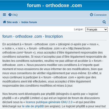
forum - orthodoxe .com
FAQ
Connexion
R
Site web
Index forum
e
Langue :
c
forum - orthodoxe .com - Inscription
h
En accédant à « forum - orthodoxe .com » (désigné ci-après par « nous »,
e
« notre », « nos », « forum - orthodoxe .com » et « http://www.forum-
r
orthodoxe.com/~forum »), vous acceptez d’être légalement responsable des
conditions suivantes. Si vous n’acceptez pas d’être légalement responsable de
c
toutes les conditions suivantes, veuillez ne pas utiliser et accéder à « forum -
h
orthodoxe .com ». Nous pouvons modifier ces conditions à n’importe quel
e
moment et nous essaierons de vous informer de ces modifications, bien que
nous vous conseillons de vérifier régulièrement par vous-même. En effet, si
r
vous continuez à participer à « forum - orthodoxe .com » après que des
modifications aient été effectuées, vous acceptez d’être légalement
responsable des conditions modifiées et mises à jour.
Nos forums sont développés par phpBB (désignés ci-après par « logiciel
phpBB » et « phpBB Limited ») qui est un logiciel de forum de discussions
déclaré sous la «
licence publique générale GNU 2.0
» et qui peut être
téléchargé sur
le site de phpBB
(en anglais). Le logiciel phpBB a pour seul but