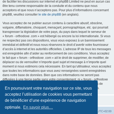
de faciliter les discussions sur internet et phpBB Limited ne peut en aucun cas
être tenu comme responsable de la conduite et du contenu que nous
acceptons et que nous n’acceptons pas. Pour plus d’informations concernant
phpBB, veuillez consulter
le site de phpBB
(en anglais).
Vous acceptez de ne publier aucun contenu à caractère abusif, obscène,
vulgaire, diffamatoire, choquant, menaçant, pornographique, etc. qui pourrait
transgresser la législation de votre pays, du pays dans lequel le serveur de
« forum - orthodoxe .com » est hébergé ou encore la loi internationale. Si vous
ne respectez pas ces dispositions, vous vous exposez à un bannissement
immédiat et définitif et nous nous réservons le droit d’avertir votre fournisseur
d’accès à internet et les autorités officielles. L’adresse IP de tous les messages
est enregistrée afin d’aider au renforcement de ces conditions. Vous acceptez
le fait que « forum - orthodoxe .com » ait le droit de supprimer, de modifier, de
déplacer ou de verrouiller n’importe quel sujet et message à n’importe quel
moment si nous estimons cela nécessaire. En tant qu’utilisateur, vous acceptez
que toutes les informations que vous avez renseignées soient enregistrées
dans notre base de données. Bien que ces informations ne seront pas
diffusées à une tierce partie sans votre consentement, ni « forum - orthodoxe
.com », ni phpBB, ne pourront être tenus comme responsables en cas de
En poursuivant votre navigation sur ce site, vous
tentative de piratage informatique visant à compromettre vos données.
acceptez l’utilisation de cookies vous permettant
de bénéficier d’une expérience de navigation
optimale.
En savoir plus…
Site web
Index forum
Fuseau horaire sur
UTC+02:00