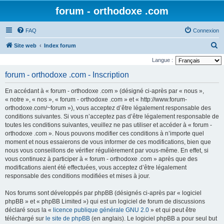
forum - orthodoxe .com
FAQ
Connexion
R
Site web
Index forum
e
Langue :
c
forum - orthodoxe .com - Inscription
h
En accédant à « forum - orthodoxe .com » (désigné ci-après par « nous »,
e
« notre », « nos », « forum - orthodoxe .com » et « http://www.forum-
r
orthodoxe.com/~forum »), vous acceptez d’être légalement responsable des
conditions suivantes. Si vous n’acceptez pas d’être légalement responsable de
c
toutes les conditions suivantes, veuillez ne pas utiliser et accéder à « forum -
h
orthodoxe .com ». Nous pouvons modifier ces conditions à n’importe quel
e
moment et nous essaierons de vous informer de ces modifications, bien que
nous vous conseillons de vérifier régulièrement par vous-même. En effet, si
r
vous continuez à participer à « forum - orthodoxe .com » après que des
modifications aient été effectuées, vous acceptez d’être légalement
responsable des conditions modifiées et mises à jour.
Nos forums sont développés par phpBB (désignés ci-après par « logiciel
phpBB » et « phpBB Limited ») qui est un logiciel de forum de discussions
déclaré sous la «
licence publique générale GNU 2.0
» et qui peut être
téléchargé sur
le site de phpBB
(en anglais). Le logiciel phpBB a pour seul but