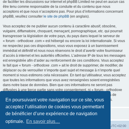
de faciliter les discussions sur internet et phpBB Limited ne peut en aucun cas
être tenu comme responsable de la conduite et du contenu que nous
acceptons et que nous n’acceptons pas. Pour plus d’informations concernant
phpBB, veuillez consulter
le site de phpBB
(en anglais).
Vous acceptez de ne publier aucun contenu à caractère abusif, obscène,
vulgaire, diffamatoire, choquant, menaçant, pornographique, etc. qui pourrait
transgresser la législation de votre pays, du pays dans lequel le serveur de
« forum - orthodoxe .com » est hébergé ou encore la loi internationale. Si vous
ne respectez pas ces dispositions, vous vous exposez à un bannissement
immédiat et définitif et nous nous réservons le droit d’avertir votre fournisseur
d’accès à internet et les autorités officielles. L’adresse IP de tous les messages
est enregistrée afin d’aider au renforcement de ces conditions. Vous acceptez
le fait que « forum - orthodoxe .com » ait le droit de supprimer, de modifier, de
déplacer ou de verrouiller n’importe quel sujet et message à n’importe quel
moment si nous estimons cela nécessaire. En tant qu’utilisateur, vous acceptez
que toutes les informations que vous avez renseignées soient enregistrées
dans notre base de données. Bien que ces informations ne seront pas
diffusées à une tierce partie sans votre consentement, ni « forum - orthodoxe
.com », ni phpBB, ne pourront être tenus comme responsables en cas de
En poursuivant votre navigation sur ce site, vous
tentative de piratage informatique visant à compromettre vos données.
acceptez l’utilisation de cookies vous permettant
de bénéficier d’une expérience de navigation
optimale.
En savoir plus…
Site web
Index forum
Fuseau horaire sur
UTC+02:00