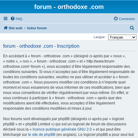
forum - orthodoxe .com
FAQ
Connexion
R
Site web
Index forum
e
Langue :
c
forum - orthodoxe .com - Inscription
h
En accédant à « forum - orthodoxe .com » (désigné ci-après par « nous »,
e
« notre », « nos », « forum - orthodoxe .com » et « http://www.forum-
r
orthodoxe.com/~forum »), vous acceptez d’être légalement responsable des
conditions suivantes. Si vous n’acceptez pas d’être légalement responsable de
c
toutes les conditions suivantes, veuillez ne pas utiliser et accéder à « forum -
h
orthodoxe .com ». Nous pouvons modifier ces conditions à n’importe quel
e
moment et nous essaierons de vous informer de ces modifications, bien que
nous vous conseillons de vérifier régulièrement par vous-même. En effet, si
r
vous continuez à participer à « forum - orthodoxe .com » après que des
modifications aient été effectuées, vous acceptez d’être légalement
responsable des conditions modifiées et mises à jour.
Nos forums sont développés par phpBB (désignés ci-après par « logiciel
phpBB » et « phpBB Limited ») qui est un logiciel de forum de discussions
déclaré sous la «
licence publique générale GNU 2.0
» et qui peut être
téléchargé sur
le site de phpBB
(en anglais). Le logiciel phpBB a pour seul but