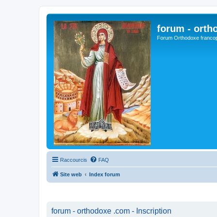
forum - orth
Forum Orthodoxe franco
Raccourcis
FAQ
Site web
Index forum
forum - orthodoxe .com - Inscription