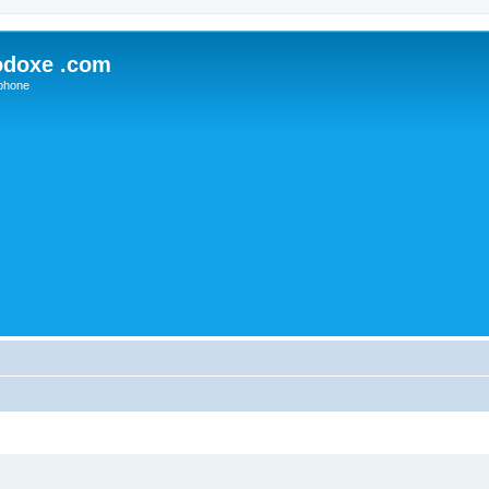
odoxe .com
phone