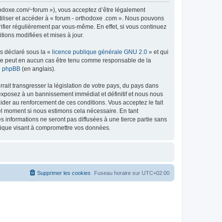
thodoxe.com/~forum »), vous acceptez d’être légalement
tiliser et accéder à « forum - orthodoxe .com ». Nous pouvons
ifier régulièrement par vous-même. En effet, si vous continuez
tions modifiées et mises à jour.
ns déclaré sous la «
licence publique générale GNU 2.0
» et qui
ed ne peut en aucun cas être tenu comme responsable de la
de phpBB
(en anglais).
ait transgresser la législation de votre pays, du pays dans
 exposez à un bannissement immédiat et définitif et nous nous
d’aider au renforcement de ces conditions. Vous acceptez le fait
uel moment si nous estimons cela nécessaire. En tant
 informations ne seront pas diffusées à une tierce partie sans
atique visant à compromettre vos données.
Supprimer les cookies
Fuseau horaire sur
UTC+02:00