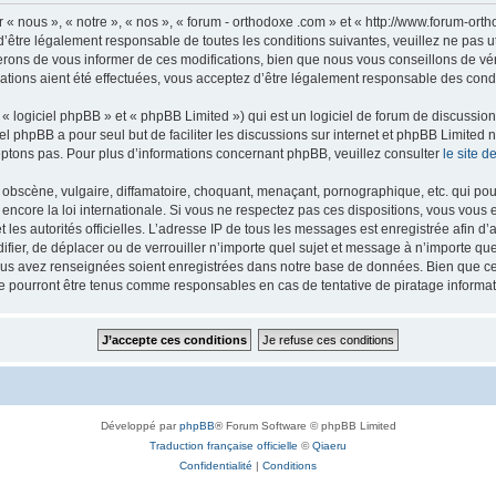
 « nous », « notre », « nos », « forum - orthodoxe .com » et « http://www.forum-or
’être légalement responsable de toutes les conditions suivantes, veuillez ne pas u
rons de vous informer de ces modifications, bien que nous vous conseillons de vér
ations aient été effectuées, vous acceptez d’être légalement responsable des condi
 logiciel phpBB » et « phpBB Limited ») qui est un logiciel de forum de discussio
iel phpBB a pour seul but de faciliter les discussions sur internet et phpBB Limit
ptons pas. Pour plus d’informations concernant phpBB, veuillez consulter
le site 
obscène, vulgaire, diffamatoire, choquant, menaçant, pornographique, etc. qui pourr
 encore la loi internationale. Si vous ne respectez pas ces dispositions, vous vous
 et les autorités officielles. L’adresse IP de tous les messages est enregistrée afin 
difier, de déplacer ou de verrouiller n’importe quel sujet et message à n’importe q
vous avez renseignées soient enregistrées dans notre base de données. Bien que ces
ne pourront être tenus comme responsables en cas de tentative de piratage inform
Développé par
phpBB
® Forum Software © phpBB Limited
Traduction française officielle
©
Qiaeru
Confidentialité
|
Conditions