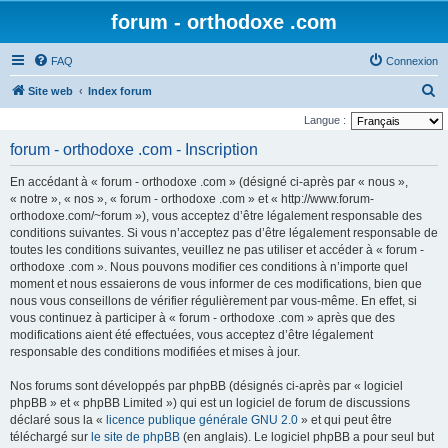
forum - orthodoxe .com
FAQ
Connexion
R
Site web
Index forum
e
Langue :
c
forum - orthodoxe .com - Inscription
h
En accédant à « forum - orthodoxe .com » (désigné ci-après par « nous »,
e
« notre », « nos », « forum - orthodoxe .com » et « http://www.forum-
r
orthodoxe.com/~forum »), vous acceptez d’être légalement responsable des
conditions suivantes. Si vous n’acceptez pas d’être légalement responsable de
c
toutes les conditions suivantes, veuillez ne pas utiliser et accéder à « forum -
h
orthodoxe .com ». Nous pouvons modifier ces conditions à n’importe quel
e
moment et nous essaierons de vous informer de ces modifications, bien que
nous vous conseillons de vérifier régulièrement par vous-même. En effet, si
r
vous continuez à participer à « forum - orthodoxe .com » après que des
modifications aient été effectuées, vous acceptez d’être légalement
responsable des conditions modifiées et mises à jour.
Nos forums sont développés par phpBB (désignés ci-après par « logiciel
phpBB » et « phpBB Limited ») qui est un logiciel de forum de discussions
déclaré sous la «
licence publique générale GNU 2.0
» et qui peut être
téléchargé sur
le site de phpBB
(en anglais). Le logiciel phpBB a pour seul but