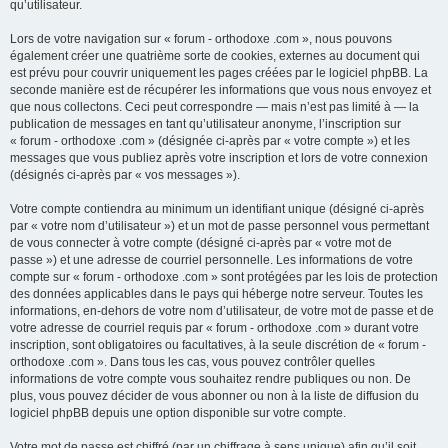
qu’utilisateur.
Lors de votre navigation sur « forum - orthodoxe .com », nous pouvons
également créer une quatrième sorte de cookies, externes au document qui
est prévu pour couvrir uniquement les pages créées par le logiciel phpBB. La
seconde manière est de récupérer les informations que vous nous envoyez et
que nous collectons. Ceci peut correspondre — mais n’est pas limité à — la
publication de messages en tant qu’utilisateur anonyme, l’inscription sur
« forum - orthodoxe .com » (désignée ci-après par « votre compte ») et les
messages que vous publiez après votre inscription et lors de votre connexion
(désignés ci-après par « vos messages »).
Votre compte contiendra au minimum un identifiant unique (désigné ci-après
par « votre nom d’utilisateur ») et un mot de passe personnel vous permettant
de vous connecter à votre compte (désigné ci-après par « votre mot de
passe ») et une adresse de courriel personnelle. Les informations de votre
compte sur « forum - orthodoxe .com » sont protégées par les lois de protection
des données applicables dans le pays qui héberge notre serveur. Toutes les
informations, en-dehors de votre nom d’utilisateur, de votre mot de passe et de
votre adresse de courriel requis par « forum - orthodoxe .com » durant votre
inscription, sont obligatoires ou facultatives, à la seule discrétion de « forum -
orthodoxe .com ». Dans tous les cas, vous pouvez contrôler quelles
informations de votre compte vous souhaitez rendre publiques ou non. De
plus, vous pouvez décider de vous abonner ou non à la liste de diffusion du
logiciel phpBB depuis une option disponible sur votre compte.
Votre mot de passe est chiffré (par un chiffrage à sens unique) afin qu’il soit