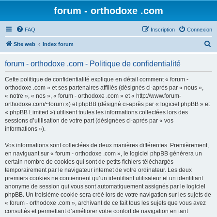
forum - orthodoxe .com
FAQ
Inscription
Connexion
R
Site web
Index forum
e
forum - orthodoxe .com - Politique de confidentialité
c
h
Cette politique de confidentialité explique en détail comment « forum -
orthodoxe .com » et ses partenaires affiliés (désignés ci-après par « nous »,
e
« notre », « nos », « forum - orthodoxe .com » et « http://www.forum-
r
orthodoxe.com/~forum ») et phpBB (désigné ci-après par « logiciel phpBB » et
« phpBB Limited ») utilisent toutes les informations collectées lors des
c
sessions d’utilisation de votre part (désignées ci-après par « vos
h
informations »).
e
Vos informations sont collectées de deux manières différentes. Premièrement,
r
en naviguant sur « forum - orthodoxe .com », le logiciel phpBB génèrera un
certain nombre de cookies qui sont de petits fichiers téléchargés
temporairement par le navigateur internet de votre ordinateur. Les deux
premiers cookies ne contiennent qu’un identifiant utilisateur et un identifiant
anonyme de session qui vous sont automatiquement assignés par le logiciel
phpBB. Un troisième cookie sera créé lors de votre navigation sur les sujets de
« forum - orthodoxe .com », archivant de ce fait tous les sujets que vous avez
consultés et permettant d’améliorer votre confort de navigation en tant