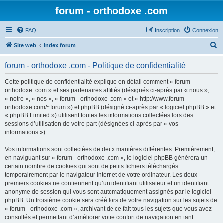
forum - orthodoxe .com
FAQ
Inscription
Connexion
R
Site web
Index forum
e
forum - orthodoxe .com - Politique de confidentialité
c
h
Cette politique de confidentialité explique en détail comment « forum -
orthodoxe .com » et ses partenaires affiliés (désignés ci-après par « nous »,
e
« notre », « nos », « forum - orthodoxe .com » et « http://www.forum-
r
orthodoxe.com/~forum ») et phpBB (désigné ci-après par « logiciel phpBB » et
« phpBB Limited ») utilisent toutes les informations collectées lors des
c
sessions d’utilisation de votre part (désignées ci-après par « vos
h
informations »).
e
Vos informations sont collectées de deux manières différentes. Premièrement,
r
en naviguant sur « forum - orthodoxe .com », le logiciel phpBB génèrera un
certain nombre de cookies qui sont de petits fichiers téléchargés
temporairement par le navigateur internet de votre ordinateur. Les deux
premiers cookies ne contiennent qu’un identifiant utilisateur et un identifiant
anonyme de session qui vous sont automatiquement assignés par le logiciel
phpBB. Un troisième cookie sera créé lors de votre navigation sur les sujets de
« forum - orthodoxe .com », archivant de ce fait tous les sujets que vous avez
consultés et permettant d’améliorer votre confort de navigation en tant