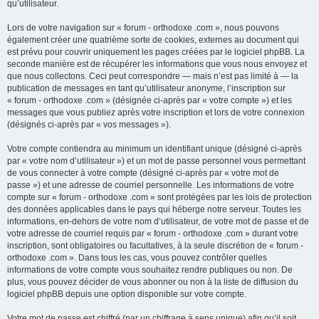
qu’utilisateur.
Lors de votre navigation sur « forum - orthodoxe .com », nous pouvons
également créer une quatrième sorte de cookies, externes au document qui
est prévu pour couvrir uniquement les pages créées par le logiciel phpBB. La
seconde manière est de récupérer les informations que vous nous envoyez et
que nous collectons. Ceci peut correspondre — mais n’est pas limité à — la
publication de messages en tant qu’utilisateur anonyme, l’inscription sur
« forum - orthodoxe .com » (désignée ci-après par « votre compte ») et les
messages que vous publiez après votre inscription et lors de votre connexion
(désignés ci-après par « vos messages »).
Votre compte contiendra au minimum un identifiant unique (désigné ci-après
par « votre nom d’utilisateur ») et un mot de passe personnel vous permettant
de vous connecter à votre compte (désigné ci-après par « votre mot de
passe ») et une adresse de courriel personnelle. Les informations de votre
compte sur « forum - orthodoxe .com » sont protégées par les lois de protection
des données applicables dans le pays qui héberge notre serveur. Toutes les
informations, en-dehors de votre nom d’utilisateur, de votre mot de passe et de
votre adresse de courriel requis par « forum - orthodoxe .com » durant votre
inscription, sont obligatoires ou facultatives, à la seule discrétion de « forum -
orthodoxe .com ». Dans tous les cas, vous pouvez contrôler quelles
informations de votre compte vous souhaitez rendre publiques ou non. De
plus, vous pouvez décider de vous abonner ou non à la liste de diffusion du
logiciel phpBB depuis une option disponible sur votre compte.
Votre mot de passe est chiffré (par un chiffrage à sens unique) afin qu’il soit