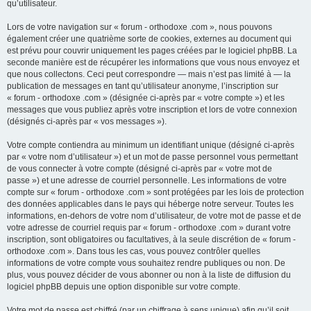
qu’utilisateur.
Lors de votre navigation sur « forum - orthodoxe .com », nous pouvons
également créer une quatrième sorte de cookies, externes au document qui
est prévu pour couvrir uniquement les pages créées par le logiciel phpBB. La
seconde manière est de récupérer les informations que vous nous envoyez et
que nous collectons. Ceci peut correspondre — mais n’est pas limité à — la
publication de messages en tant qu’utilisateur anonyme, l’inscription sur
« forum - orthodoxe .com » (désignée ci-après par « votre compte ») et les
messages que vous publiez après votre inscription et lors de votre connexion
(désignés ci-après par « vos messages »).
Votre compte contiendra au minimum un identifiant unique (désigné ci-après
par « votre nom d’utilisateur ») et un mot de passe personnel vous permettant
de vous connecter à votre compte (désigné ci-après par « votre mot de
passe ») et une adresse de courriel personnelle. Les informations de votre
compte sur « forum - orthodoxe .com » sont protégées par les lois de protection
des données applicables dans le pays qui héberge notre serveur. Toutes les
informations, en-dehors de votre nom d’utilisateur, de votre mot de passe et de
votre adresse de courriel requis par « forum - orthodoxe .com » durant votre
inscription, sont obligatoires ou facultatives, à la seule discrétion de « forum -
orthodoxe .com ». Dans tous les cas, vous pouvez contrôler quelles
informations de votre compte vous souhaitez rendre publiques ou non. De
plus, vous pouvez décider de vous abonner ou non à la liste de diffusion du
logiciel phpBB depuis une option disponible sur votre compte.
Votre mot de passe est chiffré (par un chiffrage à sens unique) afin qu’il soit