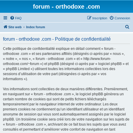
forum - orthodoxe .com
FAQ
Inscription
Connexion
R
Site web
Index forum
e
forum - orthodoxe .com - Politique de confidentialité
c
h
Cette politique de confidentialité explique en détail comment « forum -
orthodoxe .com » et ses partenaires affiliés (désignés ci-après par « nous »,
e
« notre », « nos », « forum - orthodoxe .com » et « http://www.forum-
r
orthodoxe.com/~forum ») et phpBB (désigné ci-après par « logiciel phpBB » et
« phpBB Limited ») utilisent toutes les informations collectées lors des
c
sessions d’utilisation de votre part (désignées ci-après par « vos
h
informations »).
e
Vos informations sont collectées de deux manières différentes. Premièrement,
r
en naviguant sur « forum - orthodoxe .com », le logiciel phpBB génèrera un
certain nombre de cookies qui sont de petits fichiers téléchargés
temporairement par le navigateur internet de votre ordinateur. Les deux
premiers cookies ne contiennent qu’un identifiant utilisateur et un identifiant
anonyme de session qui vous sont automatiquement assignés par le logiciel
phpBB. Un troisième cookie sera créé lors de votre navigation sur les sujets de
« forum - orthodoxe .com », archivant de ce fait tous les sujets que vous avez
consultés et permettant d’améliorer votre confort de navigation en tant