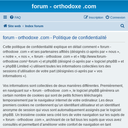
forum - orthodoxe .com
FAQ
Inscription
Connexion
R
Site web
Index forum
e
forum - orthodoxe .com - Politique de confidentialité
c
h
Cette politique de confidentialité explique en détail comment « forum -
orthodoxe .com » et ses partenaires affiliés (désignés ci-après par « nous »,
e
« notre », « nos », « forum - orthodoxe .com » et « http://www.forum-
r
orthodoxe.com/~forum ») et phpBB (désigné ci-après par « logiciel phpBB » et
« phpBB Limited ») utilisent toutes les informations collectées lors des
c
sessions d’utilisation de votre part (désignées ci-après par « vos
h
informations »).
e
Vos informations sont collectées de deux manières différentes. Premièrement,
r
en naviguant sur « forum - orthodoxe .com », le logiciel phpBB génèrera un
certain nombre de cookies qui sont de petits fichiers téléchargés
temporairement par le navigateur internet de votre ordinateur. Les deux
premiers cookies ne contiennent qu’un identifiant utilisateur et un identifiant
anonyme de session qui vous sont automatiquement assignés par le logiciel
phpBB. Un troisième cookie sera créé lors de votre navigation sur les sujets de
« forum - orthodoxe .com », archivant de ce fait tous les sujets que vous avez
consultés et permettant d’améliorer votre confort de navigation en tant