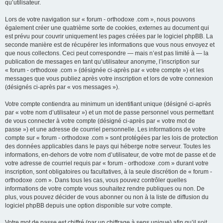
qu’utilisateur.
Lors de votre navigation sur « forum - orthodoxe .com », nous pouvons
également créer une quatrième sorte de cookies, externes au document qui
est prévu pour couvrir uniquement les pages créées par le logiciel phpBB. La
seconde manière est de récupérer les informations que vous nous envoyez et
que nous collectons. Ceci peut correspondre — mais n’est pas limité à — la
publication de messages en tant qu’utilisateur anonyme, l’inscription sur
« forum - orthodoxe .com » (désignée ci-après par « votre compte ») et les
messages que vous publiez après votre inscription et lors de votre connexion
(désignés ci-après par « vos messages »).
Votre compte contiendra au minimum un identifiant unique (désigné ci-après
par « votre nom d’utilisateur ») et un mot de passe personnel vous permettant
de vous connecter à votre compte (désigné ci-après par « votre mot de
passe ») et une adresse de courriel personnelle. Les informations de votre
compte sur « forum - orthodoxe .com » sont protégées par les lois de protection
des données applicables dans le pays qui héberge notre serveur. Toutes les
informations, en-dehors de votre nom d’utilisateur, de votre mot de passe et de
votre adresse de courriel requis par « forum - orthodoxe .com » durant votre
inscription, sont obligatoires ou facultatives, à la seule discrétion de « forum -
orthodoxe .com ». Dans tous les cas, vous pouvez contrôler quelles
informations de votre compte vous souhaitez rendre publiques ou non. De
plus, vous pouvez décider de vous abonner ou non à la liste de diffusion du
logiciel phpBB depuis une option disponible sur votre compte.
Votre mot de passe est chiffré (par un chiffrage à sens unique) afin qu’il soit