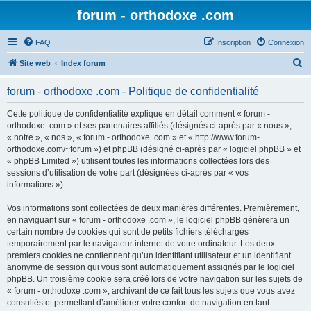
forum - orthodoxe .com
FAQ
Inscription
Connexion
R
Site web
Index forum
e
forum - orthodoxe .com - Politique de confidentialité
c
h
Cette politique de confidentialité explique en détail comment « forum -
orthodoxe .com » et ses partenaires affiliés (désignés ci-après par « nous »,
e
« notre », « nos », « forum - orthodoxe .com » et « http://www.forum-
r
orthodoxe.com/~forum ») et phpBB (désigné ci-après par « logiciel phpBB » et
« phpBB Limited ») utilisent toutes les informations collectées lors des
c
sessions d’utilisation de votre part (désignées ci-après par « vos
h
informations »).
e
Vos informations sont collectées de deux manières différentes. Premièrement,
r
en naviguant sur « forum - orthodoxe .com », le logiciel phpBB génèrera un
certain nombre de cookies qui sont de petits fichiers téléchargés
temporairement par le navigateur internet de votre ordinateur. Les deux
premiers cookies ne contiennent qu’un identifiant utilisateur et un identifiant
anonyme de session qui vous sont automatiquement assignés par le logiciel
phpBB. Un troisième cookie sera créé lors de votre navigation sur les sujets de
« forum - orthodoxe .com », archivant de ce fait tous les sujets que vous avez
consultés et permettant d’améliorer votre confort de navigation en tant