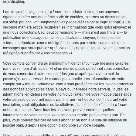
qu’utilisateur.
Lors de votre navigation sur « forum - orthodoxe .com », nous pouvons
également créer une quatrième sorte de cookies, externes au document qui
est prévu pour couvrir uniquement les pages créées par le logiciel phpBB. La
seconde manière est de récupérer les informations que vous nous envoyez et
que nous collectons. Ceci peut correspondre — mais n’est pas limité à — la
publication de messages en tant qu’utilisateur anonyme, l’inscription sur
« forum - orthodoxe .com » (désignée ci-après par « votre compte ») et les
messages que vous publiez après votre inscription et lors de votre connexion
(désignés ci-après par « vos messages »).
Votre compte contiendra au minimum un identifiant unique (désigné ci-après
par « votre nom d’utilisateur ») et un mot de passe personnel vous permettant
de vous connecter à votre compte (désigné ci-après par « votre mot de
passe ») et une adresse de courriel personnelle. Les informations de votre
compte sur « forum - orthodoxe .com » sont protégées par les lois de protection
des données applicables dans le pays qui héberge notre serveur. Toutes les
informations, en-dehors de votre nom d’utilisateur, de votre mot de passe et de
votre adresse de courriel requis par « forum - orthodoxe .com » durant votre
inscription, sont obligatoires ou facultatives, à la seule discrétion de « forum -
orthodoxe .com ». Dans tous les cas, vous pouvez contrôler quelles
informations de votre compte vous souhaitez rendre publiques ou non. De
plus, vous pouvez décider de vous abonner ou non à la liste de diffusion du
logiciel phpBB depuis une option disponible sur votre compte.
Votre mot de passe est chiffré (par un chiffrage à sens unique) afin qu’il soit