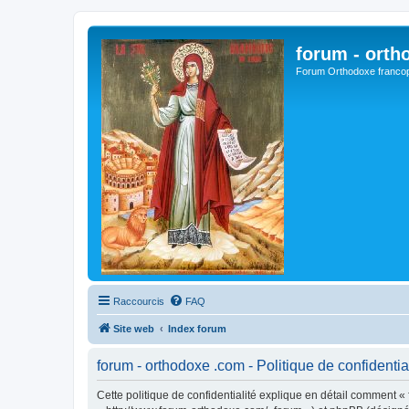
forum - orth
Forum Orthodoxe franco
Raccourcis
FAQ
Site web
Index forum
forum - orthodoxe .com - Politique de confidentia
Cette politique de confidentialité explique en détail comment « 