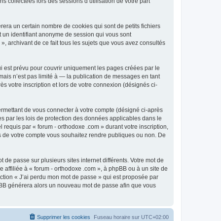
 collectées lors des sessions d’utilisation de votre part
era un certain nombre de cookies qui sont de petits fichiers
et un identifiant anonyme de session qui vous sont
», archivant de ce fait tous les sujets que vous avez consultés
i est prévu pour couvrir uniquement les pages créées par le
ais n’est pas limité à — la publication de messages en tant
s votre inscription et lors de votre connexion (désignés ci-
ermettant de vous connecter à votre compte (désigné ci-après
es par les lois de protection des données applicables dans le
 requis par « forum - orthodoxe .com » durant votre inscription,
ions de votre compte vous souhaitez rendre publiques ou non. De
 de passe sur plusieurs sites internet différents. Votre mot de
affiliée à « forum - orthodoxe .com », à phpBB ou à un site de
nction « J’ai perdu mon mot de passe » qui est proposée par
 phpBB générera alors un nouveau mot de passe afin que vous
Supprimer les cookies
Fuseau horaire sur
UTC+02:00