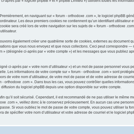
après par « logiciel phpBB » et « phpBB Limited ») utilisent toutes les informations
 Premièrement, en naviguant sur « forum - orthodoxe .com », le logiciel phpBB génèr
ordinateur. Les deux premiers cookies ne contiennent qu’un identifiant utilisateur 
okie sera créé lors de votre navigation sur les sujets de « forum - orthodoxe .com 
tilisateur.
 pouvons également créer une quatrième sorte de cookies, externes au document qu
mations que vous nous envoyez et que nous collectons. Ceci peut correspondre — m
com » (désignée ci-après par « votre compte ») et les messages que vous publiez aprè
igné ci-après par « votre nom d’utilisateur ») et un mot de passe personnel vous p
elle. Les informations de votre compte sur « forum - orthodoxe .com » sont protégé
rs de votre nom d’utilisateur, de votre mot de passe et de votre adresse de courriel
orum - orthodoxe .com ». Dans tous les cas, vous pouvez contrôler quelles informat
 diffusion du logiciel phpBB depuis une option disponible sur votre compte.
afin qu’il soit sécurisé. Cependant, il est recommandé de ne pas utiliser le même mot
oxe .com », veillez donc à le conservez précieusement. En aucun cas une personne 
passe. Si vous oubliez le mot de passe de votre compte, vous pouvez utiliser la fo
ra de spécifier votre nom d’utilisateur et votre adresse de courriel et le logiciel