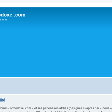
odoxe .com
phone
lité
forum - orthodoxe .com » et ses partenaires affiliés (désignés ci-après par « nous »,