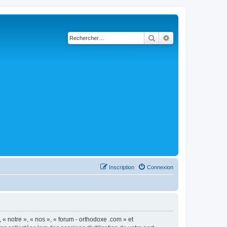
Rechercher
Recherche avancé
Inscription
Connexion
 « notre », « nos », « forum - orthodoxe .com » et