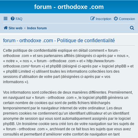
forum - orthodoxe .com
FAQ
Inscription
Connexion
R
Site web
Index forum
e
forum - orthodoxe .com - Politique de confidentialité
c
h
Cette politique de confidentialité explique en détail comment « forum -
orthodoxe .com » et ses partenaires affiliés (désignés ci-après par « nous »,
e
« notre », « nos », « forum - orthodoxe .com » et « http://www.forum-
r
orthodoxe.com/~forum ») et phpBB (désigné ci-après par « logiciel phpBB » et
« phpBB Limited ») utilisent toutes les informations collectées lors des
c
sessions d’utilisation de votre part (désignées ci-après par « vos
h
informations »).
e
Vos informations sont collectées de deux manières différentes. Premièrement,
r
en naviguant sur « forum - orthodoxe .com », le logiciel phpBB génèrera un
certain nombre de cookies qui sont de petits fichiers téléchargés
temporairement par le navigateur internet de votre ordinateur. Les deux
premiers cookies ne contiennent qu’un identifiant utilisateur et un identifiant
anonyme de session qui vous sont automatiquement assignés par le logiciel
phpBB. Un troisième cookie sera créé lors de votre navigation sur les sujets de
« forum - orthodoxe .com », archivant de ce fait tous les sujets que vous avez
consultés et permettant d’améliorer votre confort de navigation en tant