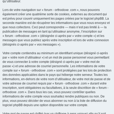
qu’utilisateur.
Lors de votre navigation sur « forum - orthodoxe .com », nous pouvons
également créer une quatrième sorte de cookies, externes au document qui
est prévu pour couvrir uniquement les pages créées par le logiciel phpBB. La
seconde manière est de récupérer les informations que vous nous envoyez et
que nous collectons. Ceci peut correspondre — mais n’est pas limité à — la
publication de messages en tant qu’utilisateur anonyme, l’inscription sur
« forum - orthodoxe .com » (désignée ci-après par « votre compte ») et les
messages que vous publiez après votre inscription et lors de votre connexion
(désignés ci-après par « vos messages »).
Votre compte contiendra au minimum un identifiant unique (désigné ci-après
par « votre nom d’utilisateur ») et un mot de passe personnel vous permettant
de vous connecter à votre compte (désigné ci-après par « votre mot de
passe ») et une adresse de courriel personnelle. Les informations de votre
compte sur « forum - orthodoxe .com » sont protégées par les lois de protection
des données applicables dans le pays qui héberge notre serveur. Toutes les
informations, en-dehors de votre nom d’utilisateur, de votre mot de passe et de
votre adresse de courriel requis par « forum - orthodoxe .com » durant votre
inscription, sont obligatoires ou facultatives, à la seule discrétion de « forum -
orthodoxe .com ». Dans tous les cas, vous pouvez contrôler quelles
informations de votre compte vous souhaitez rendre publiques ou non. De
plus, vous pouvez décider de vous abonner ou non à la liste de diffusion du
logiciel phpBB depuis une option disponible sur votre compte.
Votre mot de passe est chiffré (par un chiffrage à sens unique) afin qu’il soit