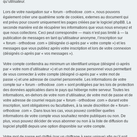
qu’utilisateur.
Lors de votre navigation sur « forum - orthodoxe .com », nous pouvons
également créer une quatrième sorte de cookies, externes au document qui
est prévu pour couvrir uniquement les pages créées par le logiciel phpBB. La
seconde manière est de récupérer les informations que vous nous envoyez et
que nous collectons. Ceci peut correspondre — mais n’est pas limité à — la
publication de messages en tant qu’utilisateur anonyme, l’inscription sur
« forum - orthodoxe .com » (désignée ci-après par « votre compte ») et les
messages que vous publiez après votre inscription et lors de votre connexion
(désignés ci-après par « vos messages »).
Votre compte contiendra au minimum un identifiant unique (désigné ci-après
par « votre nom d’utilisateur ») et un mot de passe personnel vous permettant
de vous connecter à votre compte (désigné ci-après par « votre mot de
passe ») et une adresse de courriel personnelle. Les informations de votre
compte sur « forum - orthodoxe .com » sont protégées par les lois de protection
des données applicables dans le pays qui héberge notre serveur. Toutes les
informations, en-dehors de votre nom d’utilisateur, de votre mot de passe et de
votre adresse de courriel requis par « forum - orthodoxe .com » durant votre
inscription, sont obligatoires ou facultatives, à la seule discrétion de « forum -
orthodoxe .com ». Dans tous les cas, vous pouvez contrôler quelles
informations de votre compte vous souhaitez rendre publiques ou non. De
plus, vous pouvez décider de vous abonner ou non à la liste de diffusion du
logiciel phpBB depuis une option disponible sur votre compte.
Votre mot de passe est chiffré (par un chiffrage à sens unique) afin qu’il soit