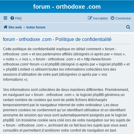
forum - orthodoxe .com
FAQ
Inscription
Connexion
R
Site web
Index forum
e
forum - orthodoxe .com - Politique de confidentialité
c
h
Cette politique de confidentialité explique en détail comment « forum -
orthodoxe .com » et ses partenaires affiliés (désignés ci-après par « nous »,
e
« notre », « nos », « forum - orthodoxe .com » et « http://www.forum-
r
orthodoxe.com/~forum ») et phpBB (désigné ci-après par « logiciel phpBB » et
« phpBB Limited ») utilisent toutes les informations collectées lors des
c
sessions d’utilisation de votre part (désignées ci-après par « vos
h
informations »).
e
Vos informations sont collectées de deux manières différentes. Premièrement,
r
en naviguant sur « forum - orthodoxe .com », le logiciel phpBB génèrera un
certain nombre de cookies qui sont de petits fichiers téléchargés
temporairement par le navigateur internet de votre ordinateur. Les deux
premiers cookies ne contiennent qu’un identifiant utilisateur et un identifiant
anonyme de session qui vous sont automatiquement assignés par le logiciel
phpBB. Un troisième cookie sera créé lors de votre navigation sur les sujets de
« forum - orthodoxe .com », archivant de ce fait tous les sujets que vous avez
consultés et permettant d’améliorer votre confort de navigation en tant