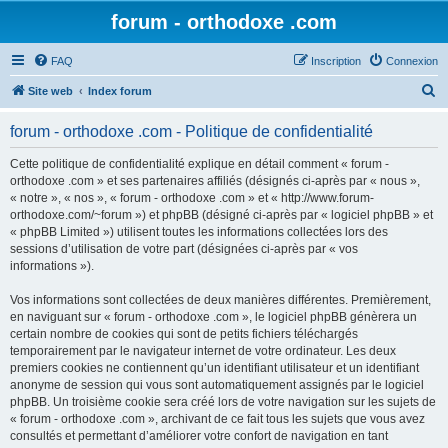
forum - orthodoxe .com
FAQ
Inscription
Connexion
R
Site web
Index forum
e
forum - orthodoxe .com - Politique de confidentialité
c
h
Cette politique de confidentialité explique en détail comment « forum -
orthodoxe .com » et ses partenaires affiliés (désignés ci-après par « nous »,
e
« notre », « nos », « forum - orthodoxe .com » et « http://www.forum-
r
orthodoxe.com/~forum ») et phpBB (désigné ci-après par « logiciel phpBB » et
« phpBB Limited ») utilisent toutes les informations collectées lors des
c
sessions d’utilisation de votre part (désignées ci-après par « vos
h
informations »).
e
Vos informations sont collectées de deux manières différentes. Premièrement,
r
en naviguant sur « forum - orthodoxe .com », le logiciel phpBB génèrera un
certain nombre de cookies qui sont de petits fichiers téléchargés
temporairement par le navigateur internet de votre ordinateur. Les deux
premiers cookies ne contiennent qu’un identifiant utilisateur et un identifiant
anonyme de session qui vous sont automatiquement assignés par le logiciel
phpBB. Un troisième cookie sera créé lors de votre navigation sur les sujets de
« forum - orthodoxe .com », archivant de ce fait tous les sujets que vous avez
consultés et permettant d’améliorer votre confort de navigation en tant