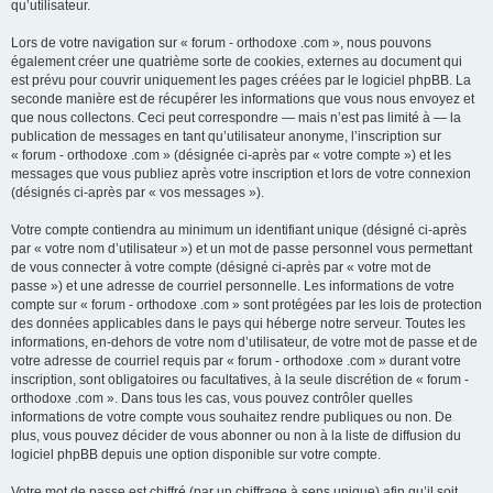
qu’utilisateur.
Lors de votre navigation sur « forum - orthodoxe .com », nous pouvons
également créer une quatrième sorte de cookies, externes au document qui
est prévu pour couvrir uniquement les pages créées par le logiciel phpBB. La
seconde manière est de récupérer les informations que vous nous envoyez et
que nous collectons. Ceci peut correspondre — mais n’est pas limité à — la
publication de messages en tant qu’utilisateur anonyme, l’inscription sur
« forum - orthodoxe .com » (désignée ci-après par « votre compte ») et les
messages que vous publiez après votre inscription et lors de votre connexion
(désignés ci-après par « vos messages »).
Votre compte contiendra au minimum un identifiant unique (désigné ci-après
par « votre nom d’utilisateur ») et un mot de passe personnel vous permettant
de vous connecter à votre compte (désigné ci-après par « votre mot de
passe ») et une adresse de courriel personnelle. Les informations de votre
compte sur « forum - orthodoxe .com » sont protégées par les lois de protection
des données applicables dans le pays qui héberge notre serveur. Toutes les
informations, en-dehors de votre nom d’utilisateur, de votre mot de passe et de
votre adresse de courriel requis par « forum - orthodoxe .com » durant votre
inscription, sont obligatoires ou facultatives, à la seule discrétion de « forum -
orthodoxe .com ». Dans tous les cas, vous pouvez contrôler quelles
informations de votre compte vous souhaitez rendre publiques ou non. De
plus, vous pouvez décider de vous abonner ou non à la liste de diffusion du
logiciel phpBB depuis une option disponible sur votre compte.
Votre mot de passe est chiffré (par un chiffrage à sens unique) afin qu’il soit