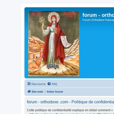
forum - orth
Forum Orthodoxe franco
Raccourcis
FAQ
Site web
Index forum
forum - orthodoxe .com - Politique de confidentia
Cette politique de confidentialité explique en détail comment « 