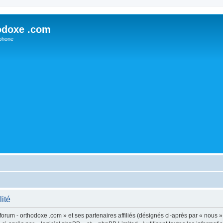
odoxe .com
phone
lité
forum - orthodoxe .com » et ses partenaires affiliés (désignés ci-après par « nous »,