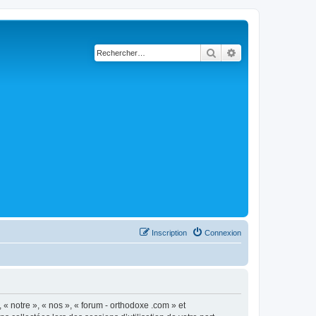
Rechercher
Recherche avancé
Inscription
Connexion
 « notre », « nos », « forum - orthodoxe .com » et