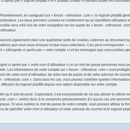
après par « logiciel phpBB » et « phpBB Limited ») utilisent toutes les informations
 Premièrement, en naviguant sur « forum - orthodoxe .com », le logiciel phpBB génèr
ordinateur. Les deux premiers cookies ne contiennent qu’un identifiant utilisateur 
okie sera créé lors de votre navigation sur les sujets de « forum - orthodoxe .com 
tilisateur.
 pouvons également créer une quatrième sorte de cookies, externes au document qu
mations que vous nous envoyez et que nous collectons. Ceci peut correspondre — m
com » (désignée ci-après par « votre compte ») et les messages que vous publiez aprè
igné ci-après par « votre nom d’utilisateur ») et un mot de passe personnel vous p
elle. Les informations de votre compte sur « forum - orthodoxe .com » sont protégé
rs de votre nom d’utilisateur, de votre mot de passe et de votre adresse de courriel
orum - orthodoxe .com ». Dans tous les cas, vous pouvez contrôler quelles informat
 diffusion du logiciel phpBB depuis une option disponible sur votre compte.
afin qu’il soit sécurisé. Cependant, il est recommandé de ne pas utiliser le même mot
oxe .com », veillez donc à le conservez précieusement. En aucun cas une personne 
passe. Si vous oubliez le mot de passe de votre compte, vous pouvez utiliser la fo
ra de spécifier votre nom d’utilisateur et votre adresse de courriel et le logiciel