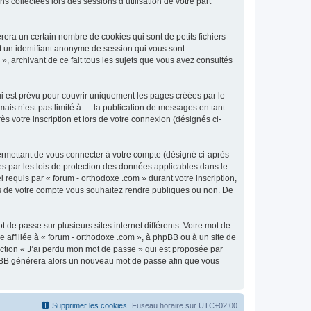
 collectées lors des sessions d’utilisation de votre part
era un certain nombre de cookies qui sont de petits fichiers
et un identifiant anonyme de session qui vous sont
», archivant de ce fait tous les sujets que vous avez consultés
i est prévu pour couvrir uniquement les pages créées par le
ais n’est pas limité à — la publication de messages en tant
s votre inscription et lors de votre connexion (désignés ci-
ermettant de vous connecter à votre compte (désigné ci-après
es par les lois de protection des données applicables dans le
 requis par « forum - orthodoxe .com » durant votre inscription,
ions de votre compte vous souhaitez rendre publiques ou non. De
 de passe sur plusieurs sites internet différents. Votre mot de
affiliée à « forum - orthodoxe .com », à phpBB ou à un site de
nction « J’ai perdu mon mot de passe » qui est proposée par
 phpBB générera alors un nouveau mot de passe afin que vous
Supprimer les cookies
Fuseau horaire sur
UTC+02:00