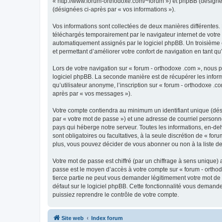
« http://www.forum-orthodoxe.com/~forum ») et phpBB (désigné ci-
(désignées ci-après par « vos informations »).
Vos informations sont collectées de deux manières différentes.
téléchargés temporairement par le navigateur internet de votre 
automatiquement assignés par le logiciel phpBB. Un troisième co
et permettant d’améliorer votre confort de navigation en tant qu’u
Lors de votre navigation sur « forum - orthodoxe .com », nous
logiciel phpBB. La seconde manière est de récupérer les infor
qu’utilisateur anonyme, l’inscription sur « forum - orthodoxe .
après par « vos messages »).
Votre compte contiendra au minimum un identifiant unique (dés
par « votre mot de passe ») et une adresse de courriel personn
pays qui héberge notre serveur. Toutes les informations, en-deho
sont obligatoires ou facultatives, à la seule discrétion de « f
plus, vous pouvez décider de vous abonner ou non à la liste de
Votre mot de passe est chiffré (par un chiffrage à sens unique) 
passe est le moyen d’accès à votre compte sur « forum - orthod
tierce partie ne peut vous demander légitimement votre mot de 
défaut sur le logiciel phpBB. Cette fonctionnalité vous demande
puissiez reprendre le contrôle de votre compte.
Site web
Index forum