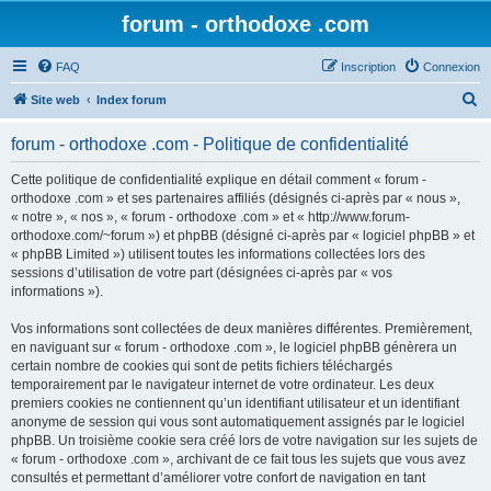
forum - orthodoxe .com
FAQ
Inscription
Connexion
R
Site web
Index forum
e
forum - orthodoxe .com - Politique de confidentialité
c
h
Cette politique de confidentialité explique en détail comment « forum -
orthodoxe .com » et ses partenaires affiliés (désignés ci-après par « nous »,
e
« notre », « nos », « forum - orthodoxe .com » et « http://www.forum-
r
orthodoxe.com/~forum ») et phpBB (désigné ci-après par « logiciel phpBB » et
« phpBB Limited ») utilisent toutes les informations collectées lors des
c
sessions d’utilisation de votre part (désignées ci-après par « vos
h
informations »).
e
Vos informations sont collectées de deux manières différentes. Premièrement,
r
en naviguant sur « forum - orthodoxe .com », le logiciel phpBB génèrera un
certain nombre de cookies qui sont de petits fichiers téléchargés
temporairement par le navigateur internet de votre ordinateur. Les deux
premiers cookies ne contiennent qu’un identifiant utilisateur et un identifiant
anonyme de session qui vous sont automatiquement assignés par le logiciel
phpBB. Un troisième cookie sera créé lors de votre navigation sur les sujets de
« forum - orthodoxe .com », archivant de ce fait tous les sujets que vous avez
consultés et permettant d’améliorer votre confort de navigation en tant