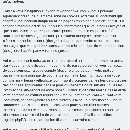
qu’utilisateur.
Lors de votre navigation sur « forum - orthodoxe .com », nous pouvons
également créer une quatrième sorte de cookies, externes au document qui
est prévu pour couvrir uniquement les pages créées par le logiciel phpBB. La
seconde manière est de récupérer les informations que vous nous envoyez et
que nous collectons. Ceci peut correspondre — mais n’est pas limité à — la
publication de messages en tant qu’utilisateur anonyme, l’inscription sur
« forum - orthodoxe .com » (désignée ci-après par « votre compte ») et les
messages que vous publiez après votre inscription et lors de votre connexion
(désignés ci-après par « vos messages »).
Votre compte contiendra au minimum un identifiant unique (désigné ci-après
par « votre nom d’utilisateur ») et un mot de passe personnel vous permettant
de vous connecter à votre compte (désigné ci-après par « votre mot de
passe ») et une adresse de courriel personnelle. Les informations de votre
compte sur « forum - orthodoxe .com » sont protégées par les lois de protection
des données applicables dans le pays qui héberge notre serveur. Toutes les
informations, en-dehors de votre nom d’utilisateur, de votre mot de passe et de
votre adresse de courriel requis par « forum - orthodoxe .com » durant votre
inscription, sont obligatoires ou facultatives, à la seule discrétion de « forum -
orthodoxe .com ». Dans tous les cas, vous pouvez contrôler quelles
informations de votre compte vous souhaitez rendre publiques ou non. De
plus, vous pouvez décider de vous abonner ou non à la liste de diffusion du
logiciel phpBB depuis une option disponible sur votre compte.
Votre mot de passe est chiffré (par un chiffrage à sens unique) afin qu’il soit