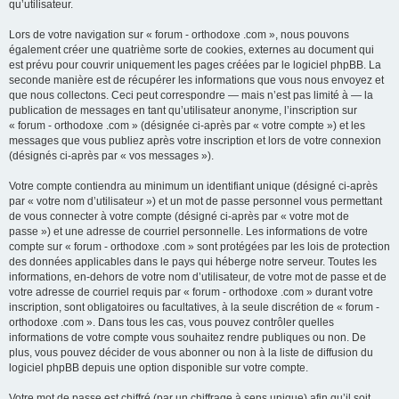
qu’utilisateur.
Lors de votre navigation sur « forum - orthodoxe .com », nous pouvons
également créer une quatrième sorte de cookies, externes au document qui
est prévu pour couvrir uniquement les pages créées par le logiciel phpBB. La
seconde manière est de récupérer les informations que vous nous envoyez et
que nous collectons. Ceci peut correspondre — mais n’est pas limité à — la
publication de messages en tant qu’utilisateur anonyme, l’inscription sur
« forum - orthodoxe .com » (désignée ci-après par « votre compte ») et les
messages que vous publiez après votre inscription et lors de votre connexion
(désignés ci-après par « vos messages »).
Votre compte contiendra au minimum un identifiant unique (désigné ci-après
par « votre nom d’utilisateur ») et un mot de passe personnel vous permettant
de vous connecter à votre compte (désigné ci-après par « votre mot de
passe ») et une adresse de courriel personnelle. Les informations de votre
compte sur « forum - orthodoxe .com » sont protégées par les lois de protection
des données applicables dans le pays qui héberge notre serveur. Toutes les
informations, en-dehors de votre nom d’utilisateur, de votre mot de passe et de
votre adresse de courriel requis par « forum - orthodoxe .com » durant votre
inscription, sont obligatoires ou facultatives, à la seule discrétion de « forum -
orthodoxe .com ». Dans tous les cas, vous pouvez contrôler quelles
informations de votre compte vous souhaitez rendre publiques ou non. De
plus, vous pouvez décider de vous abonner ou non à la liste de diffusion du
logiciel phpBB depuis une option disponible sur votre compte.
Votre mot de passe est chiffré (par un chiffrage à sens unique) afin qu’il soit