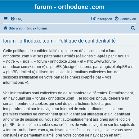
forum - orthodoxe .com
FAQ
Inscription
Connexion
R
Site web
Index forum
e
forum - orthodoxe .com - Politique de confidentialité
c
h
Cette politique de confidentialité explique en détail comment « forum -
orthodoxe .com » et ses partenaires affiliés (désignés ci-après par « nous »,
e
« notre », « nos », « forum - orthodoxe .com » et « http://www.forum-
r
orthodoxe.com/~forum ») et phpBB (désigné ci-après par « logiciel phpBB » et
« phpBB Limited ») utilisent toutes les informations collectées lors des
c
sessions d’utilisation de votre part (désignées ci-après par « vos
h
informations »).
e
Vos informations sont collectées de deux manières différentes. Premièrement,
r
en naviguant sur « forum - orthodoxe .com », le logiciel phpBB génèrera un
certain nombre de cookies qui sont de petits fichiers téléchargés
temporairement par le navigateur internet de votre ordinateur. Les deux
premiers cookies ne contiennent qu’un identifiant utilisateur et un identifiant
anonyme de session qui vous sont automatiquement assignés par le logiciel
phpBB. Un troisième cookie sera créé lors de votre navigation sur les sujets de
« forum - orthodoxe .com », archivant de ce fait tous les sujets que vous avez
consultés et permettant d’améliorer votre confort de navigation en tant