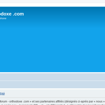
odoxe .com
phone
lité
forum - orthodoxe .com » et ses partenaires affiliés (désignés ci-après par « nous »,