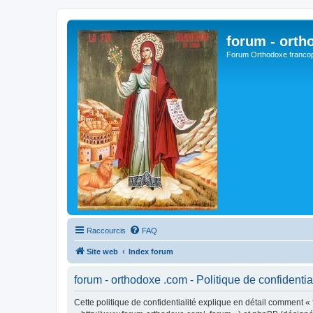
forum - orth
Forum Orthodoxe franco
Raccourcis
FAQ
Site web
Index forum
forum - orthodoxe .com - Politique de confidentia
Cette politique de confidentialité explique en détail comment « 