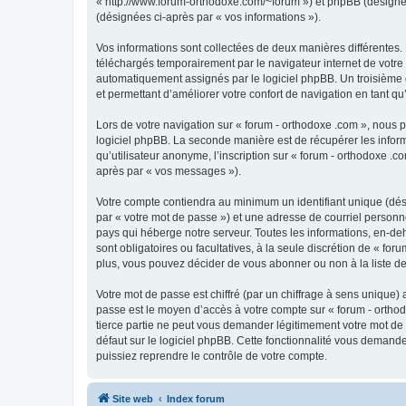
« http://www.forum-orthodoxe.com/~forum ») et phpBB (désigné ci-
(désignées ci-après par « vos informations »).
Vos informations sont collectées de deux manières différentes.
téléchargés temporairement par le navigateur internet de votre 
automatiquement assignés par le logiciel phpBB. Un troisième co
et permettant d’améliorer votre confort de navigation en tant qu’u
Lors de votre navigation sur « forum - orthodoxe .com », nous
logiciel phpBB. La seconde manière est de récupérer les infor
qu’utilisateur anonyme, l’inscription sur « forum - orthodoxe .
après par « vos messages »).
Votre compte contiendra au minimum un identifiant unique (dés
par « votre mot de passe ») et une adresse de courriel personn
pays qui héberge notre serveur. Toutes les informations, en-deho
sont obligatoires ou facultatives, à la seule discrétion de « f
plus, vous pouvez décider de vous abonner ou non à la liste de
Votre mot de passe est chiffré (par un chiffrage à sens unique) 
passe est le moyen d’accès à votre compte sur « forum - orthod
tierce partie ne peut vous demander légitimement votre mot de 
défaut sur le logiciel phpBB. Cette fonctionnalité vous demande
puissiez reprendre le contrôle de votre compte.
Site web
Index forum