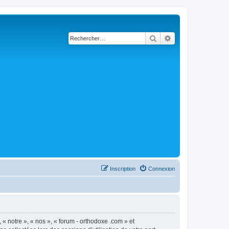
Rechercher
Recherche avancé
Inscription
Connexion
 « notre », « nos », « forum - orthodoxe .com » et