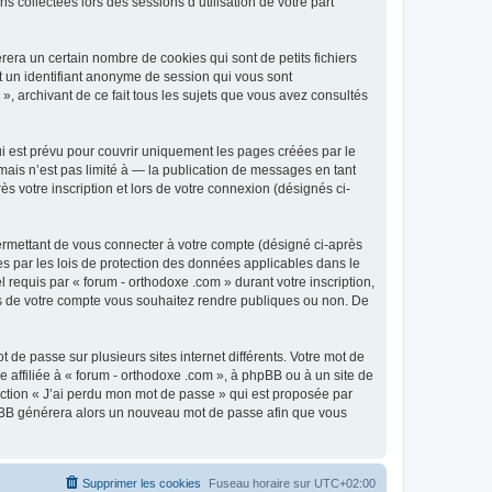
 collectées lors des sessions d’utilisation de votre part
era un certain nombre de cookies qui sont de petits fichiers
et un identifiant anonyme de session qui vous sont
», archivant de ce fait tous les sujets que vous avez consultés
i est prévu pour couvrir uniquement les pages créées par le
ais n’est pas limité à — la publication de messages en tant
s votre inscription et lors de votre connexion (désignés ci-
ermettant de vous connecter à votre compte (désigné ci-après
es par les lois de protection des données applicables dans le
 requis par « forum - orthodoxe .com » durant votre inscription,
ions de votre compte vous souhaitez rendre publiques ou non. De
 de passe sur plusieurs sites internet différents. Votre mot de
affiliée à « forum - orthodoxe .com », à phpBB ou à un site de
nction « J’ai perdu mon mot de passe » qui est proposée par
 phpBB générera alors un nouveau mot de passe afin que vous
Supprimer les cookies
Fuseau horaire sur
UTC+02:00