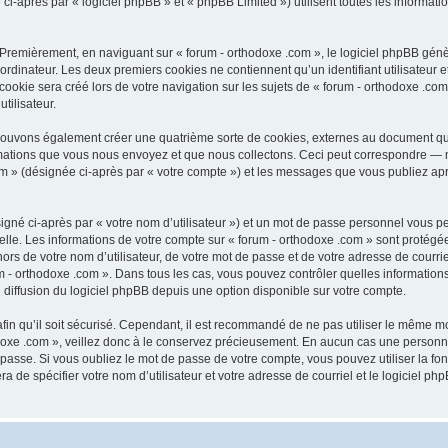
après par « logiciel phpBB » et « phpBB Limited ») utilisent toutes les informations
 Premièrement, en naviguant sur « forum - orthodoxe .com », le logiciel phpBB génèr
ordinateur. Les deux premiers cookies ne contiennent qu’un identifiant utilisateur 
okie sera créé lors de votre navigation sur les sujets de « forum - orthodoxe .com 
tilisateur.
 pouvons également créer une quatrième sorte de cookies, externes au document qu
mations que vous nous envoyez et que nous collectons. Ceci peut correspondre — m
com » (désignée ci-après par « votre compte ») et les messages que vous publiez aprè
igné ci-après par « votre nom d’utilisateur ») et un mot de passe personnel vous p
elle. Les informations de votre compte sur « forum - orthodoxe .com » sont protégé
rs de votre nom d’utilisateur, de votre mot de passe et de votre adresse de courriel
orum - orthodoxe .com ». Dans tous les cas, vous pouvez contrôler quelles informat
 diffusion du logiciel phpBB depuis une option disponible sur votre compte.
afin qu’il soit sécurisé. Cependant, il est recommandé de ne pas utiliser le même mot
oxe .com », veillez donc à le conservez précieusement. En aucun cas une personne 
passe. Si vous oubliez le mot de passe de votre compte, vous pouvez utiliser la fo
ra de spécifier votre nom d’utilisateur et votre adresse de courriel et le logiciel