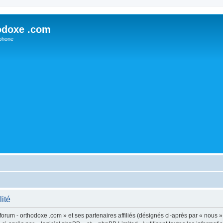
odoxe .com
phone
lité
forum - orthodoxe .com » et ses partenaires affiliés (désignés ci-après par « nous »,