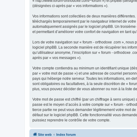
« http://www.forum-orthodoxe.com/~forum ») et phpBB (désigné ci-
(désignées ci-après par « vos informations »).
Vos informations sont collectées de deux manières différentes.
téléchargés temporairement par le navigateur internet de votre 
automatiquement assignés par le logiciel phpBB. Un troisième co
et permettant d’améliorer votre confort de navigation en tant qu’u
Lors de votre navigation sur « forum - orthodoxe .com », nous
logiciel phpBB. La seconde manière est de récupérer les infor
qu’utilisateur anonyme, l’inscription sur « forum - orthodoxe .
après par « vos messages »).
Votre compte contiendra au minimum un identifiant unique (dés
par « votre mot de passe ») et une adresse de courriel personn
pays qui héberge notre serveur. Toutes les informations, en-deho
sont obligatoires ou facultatives, à la seule discrétion de « f
plus, vous pouvez décider de vous abonner ou non à la liste de
Votre mot de passe est chiffré (par un chiffrage à sens unique) 
passe est le moyen d’accès à votre compte sur « forum - orthod
tierce partie ne peut vous demander légitimement votre mot de 
défaut sur le logiciel phpBB. Cette fonctionnalité vous demande
puissiez reprendre le contrôle de votre compte.
Site web
Index forum