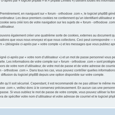
après par « logiciel phpBB » et « phpBB Limited ») utilisent toutes les informations
 Premièrement, en naviguant sur « forum - orthodoxe .com », le logiciel phpBB génèr
ordinateur. Les deux premiers cookies ne contiennent qu’un identifiant utilisateur 
okie sera créé lors de votre navigation sur les sujets de « forum - orthodoxe .com 
tilisateur.
 pouvons également créer une quatrième sorte de cookies, externes au document qu
mations que vous nous envoyez et que nous collectons. Ceci peut correspondre — m
com » (désignée ci-après par « votre compte ») et les messages que vous publiez aprè
igné ci-après par « votre nom d’utilisateur ») et un mot de passe personnel vous p
elle. Les informations de votre compte sur « forum - orthodoxe .com » sont protégé
rs de votre nom d’utilisateur, de votre mot de passe et de votre adresse de courriel
orum - orthodoxe .com ». Dans tous les cas, vous pouvez contrôler quelles informat
 diffusion du logiciel phpBB depuis une option disponible sur votre compte.
afin qu’il soit sécurisé. Cependant, il est recommandé de ne pas utiliser le même mot
oxe .com », veillez donc à le conservez précieusement. En aucun cas une personne 
passe. Si vous oubliez le mot de passe de votre compte, vous pouvez utiliser la fo
ra de spécifier votre nom d’utilisateur et votre adresse de courriel et le logiciel