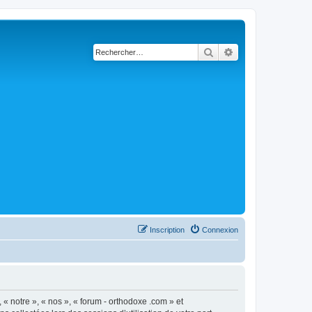
Rechercher
Recherche avancé
Inscription
Connexion
 « notre », « nos », « forum - orthodoxe .com » et