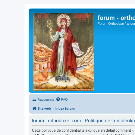
forum - orth
Forum Orthodoxe franco
Raccourcis
FAQ
Site web
Index forum
forum - orthodoxe .com - Politique de confidentia
Cette politique de confidentialité explique en détail comment « 