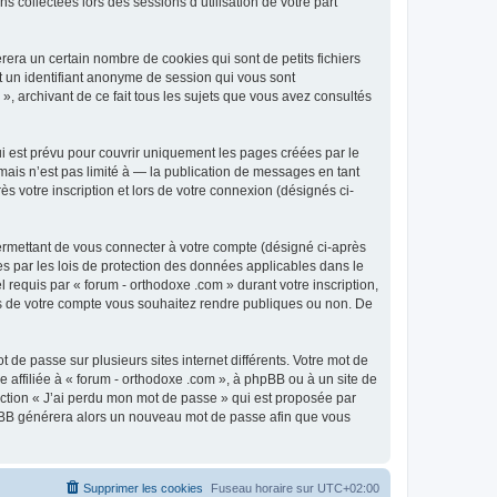
 collectées lors des sessions d’utilisation de votre part
era un certain nombre de cookies qui sont de petits fichiers
et un identifiant anonyme de session qui vous sont
», archivant de ce fait tous les sujets que vous avez consultés
i est prévu pour couvrir uniquement les pages créées par le
ais n’est pas limité à — la publication de messages en tant
s votre inscription et lors de votre connexion (désignés ci-
ermettant de vous connecter à votre compte (désigné ci-après
es par les lois de protection des données applicables dans le
 requis par « forum - orthodoxe .com » durant votre inscription,
ions de votre compte vous souhaitez rendre publiques ou non. De
 de passe sur plusieurs sites internet différents. Votre mot de
affiliée à « forum - orthodoxe .com », à phpBB ou à un site de
nction « J’ai perdu mon mot de passe » qui est proposée par
 phpBB générera alors un nouveau mot de passe afin que vous
Supprimer les cookies
Fuseau horaire sur
UTC+02:00