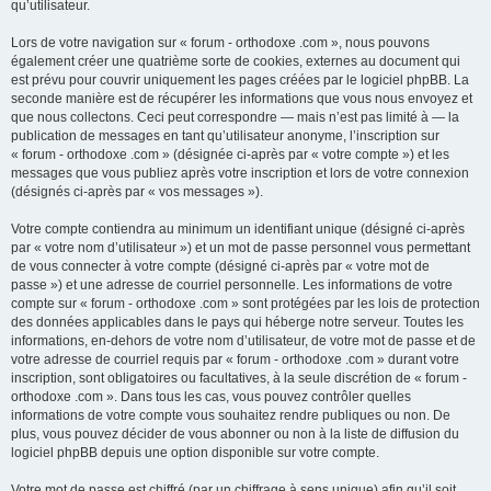
qu’utilisateur.
Lors de votre navigation sur « forum - orthodoxe .com », nous pouvons
également créer une quatrième sorte de cookies, externes au document qui
est prévu pour couvrir uniquement les pages créées par le logiciel phpBB. La
seconde manière est de récupérer les informations que vous nous envoyez et
que nous collectons. Ceci peut correspondre — mais n’est pas limité à — la
publication de messages en tant qu’utilisateur anonyme, l’inscription sur
« forum - orthodoxe .com » (désignée ci-après par « votre compte ») et les
messages que vous publiez après votre inscription et lors de votre connexion
(désignés ci-après par « vos messages »).
Votre compte contiendra au minimum un identifiant unique (désigné ci-après
par « votre nom d’utilisateur ») et un mot de passe personnel vous permettant
de vous connecter à votre compte (désigné ci-après par « votre mot de
passe ») et une adresse de courriel personnelle. Les informations de votre
compte sur « forum - orthodoxe .com » sont protégées par les lois de protection
des données applicables dans le pays qui héberge notre serveur. Toutes les
informations, en-dehors de votre nom d’utilisateur, de votre mot de passe et de
votre adresse de courriel requis par « forum - orthodoxe .com » durant votre
inscription, sont obligatoires ou facultatives, à la seule discrétion de « forum -
orthodoxe .com ». Dans tous les cas, vous pouvez contrôler quelles
informations de votre compte vous souhaitez rendre publiques ou non. De
plus, vous pouvez décider de vous abonner ou non à la liste de diffusion du
logiciel phpBB depuis une option disponible sur votre compte.
Votre mot de passe est chiffré (par un chiffrage à sens unique) afin qu’il soit