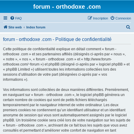
forum - orthodoxe .com
FAQ
Inscription
Connexion
R
Site web
Index forum
e
forum - orthodoxe .com - Politique de confidentialité
c
h
Cette politique de confidentialité explique en détail comment « forum -
orthodoxe .com » et ses partenaires affiliés (désignés ci-après par « nous »,
e
« notre », « nos », « forum - orthodoxe .com » et « http://www.forum-
r
orthodoxe.com/~forum ») et phpBB (désigné ci-après par « logiciel phpBB » et
« phpBB Limited ») utilisent toutes les informations collectées lors des
c
sessions d’utilisation de votre part (désignées ci-après par « vos
h
informations »).
e
Vos informations sont collectées de deux manières différentes. Premièrement,
r
en naviguant sur « forum - orthodoxe .com », le logiciel phpBB génèrera un
certain nombre de cookies qui sont de petits fichiers téléchargés
temporairement par le navigateur internet de votre ordinateur. Les deux
premiers cookies ne contiennent qu’un identifiant utilisateur et un identifiant
anonyme de session qui vous sont automatiquement assignés par le logiciel
phpBB. Un troisième cookie sera créé lors de votre navigation sur les sujets de
« forum - orthodoxe .com », archivant de ce fait tous les sujets que vous avez
consultés et permettant d’améliorer votre confort de navigation en tant