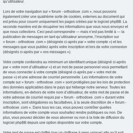
qu’utilisateur.
Lors de votre navigation sur « forum - orthodoxe .com », nous pouvons
également créer une quatrième sorte de cookies, externes au document qui
est prévu pour couvrir uniquement les pages créées par le logiciel phpBB. La
seconde manière est de récupérer les informations que vous nous envoyez et
que nous collectons. Ceci peut correspondre — mais n’est pas limité à — la
publication de messages en tant qu’utilisateur anonyme, l’inscription sur
« forum - orthodoxe .com » (désignée ci-après par « votre compte ») et les
messages que vous publiez après votre inscription et lors de votre connexion
(désignés ci-après par « vos messages »).
Votre compte contiendra au minimum un identifiant unique (désigné ci-après
par « votre nom d’utilisateur ») et un mot de passe personnel vous permettant
de vous connecter à votre compte (désigné ci-après par « votre mot de
passe ») et une adresse de courriel personnelle. Les informations de votre
compte sur « forum - orthodoxe .com » sont protégées par les lois de protection
des données applicables dans le pays qui héberge notre serveur. Toutes les
informations, en-dehors de votre nom d’utilisateur, de votre mot de passe et de
votre adresse de courriel requis par « forum - orthodoxe .com » durant votre
inscription, sont obligatoires ou facultatives, à la seule discrétion de « forum -
orthodoxe .com ». Dans tous les cas, vous pouvez contrôler quelles
informations de votre compte vous souhaitez rendre publiques ou non. De
plus, vous pouvez décider de vous abonner ou non à la liste de diffusion du
logiciel phpBB depuis une option disponible sur votre compte.
Votre mot de passe est chiffré (par un chiffrage à sens unique) afin qu’il soit