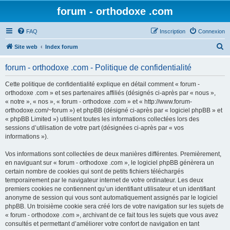
forum - orthodoxe .com
FAQ
Inscription
Connexion
R
Site web
Index forum
e
forum - orthodoxe .com - Politique de confidentialité
c
h
Cette politique de confidentialité explique en détail comment « forum -
orthodoxe .com » et ses partenaires affiliés (désignés ci-après par « nous »,
e
« notre », « nos », « forum - orthodoxe .com » et « http://www.forum-
r
orthodoxe.com/~forum ») et phpBB (désigné ci-après par « logiciel phpBB » et
« phpBB Limited ») utilisent toutes les informations collectées lors des
c
sessions d’utilisation de votre part (désignées ci-après par « vos
h
informations »).
e
Vos informations sont collectées de deux manières différentes. Premièrement,
r
en naviguant sur « forum - orthodoxe .com », le logiciel phpBB génèrera un
certain nombre de cookies qui sont de petits fichiers téléchargés
temporairement par le navigateur internet de votre ordinateur. Les deux
premiers cookies ne contiennent qu’un identifiant utilisateur et un identifiant
anonyme de session qui vous sont automatiquement assignés par le logiciel
phpBB. Un troisième cookie sera créé lors de votre navigation sur les sujets de
« forum - orthodoxe .com », archivant de ce fait tous les sujets que vous avez
consultés et permettant d’améliorer votre confort de navigation en tant