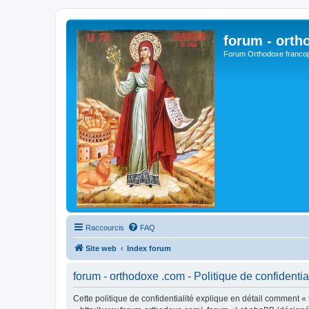
forum - orth
Forum Orthodoxe franco
Raccourcis
FAQ
Site web
Index forum
forum - orthodoxe .com - Politique de confidentia
Cette politique de confidentialité explique en détail comment « 