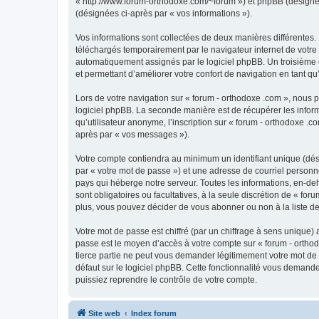
« http://www.forum-orthodoxe.com/~forum ») et phpBB (désigné ci-
(désignées ci-après par « vos informations »).
Vos informations sont collectées de deux manières différentes.
téléchargés temporairement par le navigateur internet de votre 
automatiquement assignés par le logiciel phpBB. Un troisième co
et permettant d’améliorer votre confort de navigation en tant qu’u
Lors de votre navigation sur « forum - orthodoxe .com », nous
logiciel phpBB. La seconde manière est de récupérer les infor
qu’utilisateur anonyme, l’inscription sur « forum - orthodoxe .
après par « vos messages »).
Votre compte contiendra au minimum un identifiant unique (dés
par « votre mot de passe ») et une adresse de courriel personn
pays qui héberge notre serveur. Toutes les informations, en-deho
sont obligatoires ou facultatives, à la seule discrétion de « f
plus, vous pouvez décider de vous abonner ou non à la liste de
Votre mot de passe est chiffré (par un chiffrage à sens unique) 
passe est le moyen d’accès à votre compte sur « forum - orthod
tierce partie ne peut vous demander légitimement votre mot de 
défaut sur le logiciel phpBB. Cette fonctionnalité vous demande
puissiez reprendre le contrôle de votre compte.
Site web
Index forum