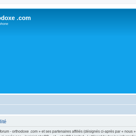
odoxe .com
phone
lité
forum - orthodoxe .com » et ses partenaires affiliés (désignés ci-après par « nous »,