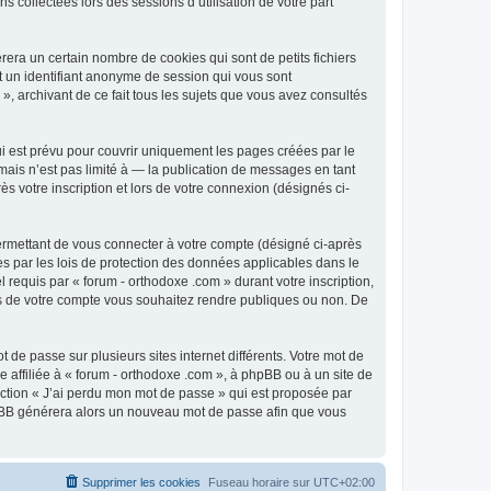
 collectées lors des sessions d’utilisation de votre part
era un certain nombre de cookies qui sont de petits fichiers
et un identifiant anonyme de session qui vous sont
», archivant de ce fait tous les sujets que vous avez consultés
i est prévu pour couvrir uniquement les pages créées par le
ais n’est pas limité à — la publication de messages en tant
s votre inscription et lors de votre connexion (désignés ci-
ermettant de vous connecter à votre compte (désigné ci-après
es par les lois de protection des données applicables dans le
 requis par « forum - orthodoxe .com » durant votre inscription,
ions de votre compte vous souhaitez rendre publiques ou non. De
 de passe sur plusieurs sites internet différents. Votre mot de
affiliée à « forum - orthodoxe .com », à phpBB ou à un site de
nction « J’ai perdu mon mot de passe » qui est proposée par
 phpBB générera alors un nouveau mot de passe afin que vous
Supprimer les cookies
Fuseau horaire sur
UTC+02:00