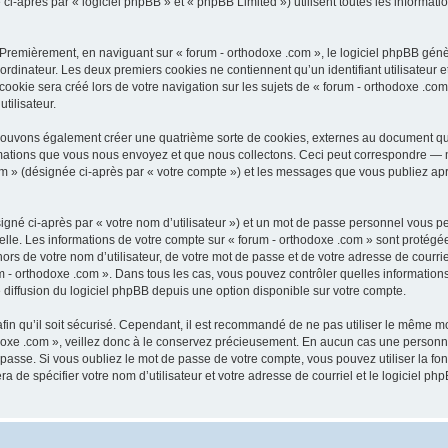
après par « logiciel phpBB » et « phpBB Limited ») utilisent toutes les informations
 Premièrement, en naviguant sur « forum - orthodoxe .com », le logiciel phpBB génèr
ordinateur. Les deux premiers cookies ne contiennent qu’un identifiant utilisateur 
okie sera créé lors de votre navigation sur les sujets de « forum - orthodoxe .com 
tilisateur.
 pouvons également créer une quatrième sorte de cookies, externes au document qu
mations que vous nous envoyez et que nous collectons. Ceci peut correspondre — m
com » (désignée ci-après par « votre compte ») et les messages que vous publiez aprè
igné ci-après par « votre nom d’utilisateur ») et un mot de passe personnel vous p
elle. Les informations de votre compte sur « forum - orthodoxe .com » sont protégé
rs de votre nom d’utilisateur, de votre mot de passe et de votre adresse de courriel
orum - orthodoxe .com ». Dans tous les cas, vous pouvez contrôler quelles informat
 diffusion du logiciel phpBB depuis une option disponible sur votre compte.
afin qu’il soit sécurisé. Cependant, il est recommandé de ne pas utiliser le même mot
oxe .com », veillez donc à le conservez précieusement. En aucun cas une personne 
passe. Si vous oubliez le mot de passe de votre compte, vous pouvez utiliser la fo
ra de spécifier votre nom d’utilisateur et votre adresse de courriel et le logiciel