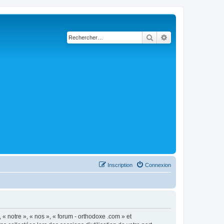
Rechercher
Recherche avancé
Inscription
Connexion
 « notre », « nos », « forum - orthodoxe .com » et