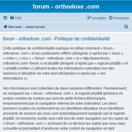
forum - orthodoxe .com
FAQ
Inscription
Connexion
R
Site web
Index forum
e
forum - orthodoxe .com - Politique de confidentialité
c
h
Cette politique de confidentialité explique en détail comment « forum -
orthodoxe .com » et ses partenaires affiliés (désignés ci-après par « nous »,
e
« notre », « nos », « forum - orthodoxe .com » et « http://www.forum-
r
orthodoxe.com/~forum ») et phpBB (désigné ci-après par « logiciel phpBB » et
« phpBB Limited ») utilisent toutes les informations collectées lors des
c
sessions d’utilisation de votre part (désignées ci-après par « vos
h
informations »).
e
Vos informations sont collectées de deux manières différentes. Premièrement,
r
en naviguant sur « forum - orthodoxe .com », le logiciel phpBB génèrera un
certain nombre de cookies qui sont de petits fichiers téléchargés
temporairement par le navigateur internet de votre ordinateur. Les deux
premiers cookies ne contiennent qu’un identifiant utilisateur et un identifiant
anonyme de session qui vous sont automatiquement assignés par le logiciel
phpBB. Un troisième cookie sera créé lors de votre navigation sur les sujets de
« forum - orthodoxe .com », archivant de ce fait tous les sujets que vous avez
consultés et permettant d’améliorer votre confort de navigation en tant