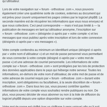
qu’utilisateur.
Lors de votre navigation sur « forum - orthodoxe .com », nous pouvons
également créer une quatrième sorte de cookies, externes au document qui
est prévu pour couvrir uniquement les pages créées par le logiciel phpBB. La
seconde manière est de récupérer les informations que vous nous envoyez et
que nous collectons. Ceci peut correspondre — mais n’est pas limité à — la
publication de messages en tant qu’utilisateur anonyme, l’inscription sur
« forum - orthodoxe .com » (désignée ci-après par « votre compte ») et les
messages que vous publiez après votre inscription et lors de votre connexion
(désignés ci-après par « vos messages »).
Votre compte contiendra au minimum un identifiant unique (désigné ci-après
par « votre nom d’utilisateur ») et un mot de passe personnel vous permettant
de vous connecter à votre compte (désigné ci-après par « votre mot de
passe ») et une adresse de courriel personnelle. Les informations de votre
compte sur « forum - orthodoxe .com » sont protégées par les lois de protection
des données applicables dans le pays qui héberge notre serveur. Toutes les
informations, en-dehors de votre nom d’utilisateur, de votre mot de passe et de
votre adresse de courriel requis par « forum - orthodoxe .com » durant votre
inscription, sont obligatoires ou facultatives, à la seule discrétion de « forum -
orthodoxe .com ». Dans tous les cas, vous pouvez contrôler quelles
informations de votre compte vous souhaitez rendre publiques ou non. De
plus, vous pouvez décider de vous abonner ou non à la liste de diffusion du
logiciel phpBB depuis une option disponible sur votre compte.
Votre mot de passe est chiffré (par un chiffrage à sens unique) afin qu’il soit