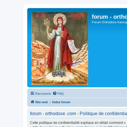
forum - orth
Forum Orthodoxe franco
Raccourcis
FAQ
Site web
Index forum
forum - orthodoxe .com - Politique de confidentia
Cette politique de confidentialité explique en détail comment « 