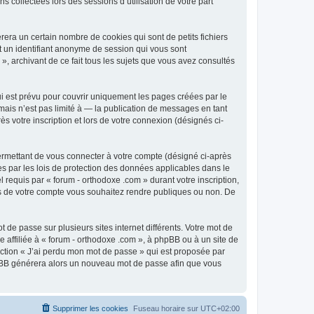
 collectées lors des sessions d’utilisation de votre part
era un certain nombre de cookies qui sont de petits fichiers
et un identifiant anonyme de session qui vous sont
», archivant de ce fait tous les sujets que vous avez consultés
i est prévu pour couvrir uniquement les pages créées par le
ais n’est pas limité à — la publication de messages en tant
s votre inscription et lors de votre connexion (désignés ci-
ermettant de vous connecter à votre compte (désigné ci-après
es par les lois de protection des données applicables dans le
 requis par « forum - orthodoxe .com » durant votre inscription,
ions de votre compte vous souhaitez rendre publiques ou non. De
 de passe sur plusieurs sites internet différents. Votre mot de
affiliée à « forum - orthodoxe .com », à phpBB ou à un site de
nction « J’ai perdu mon mot de passe » qui est proposée par
 phpBB générera alors un nouveau mot de passe afin que vous
Supprimer les cookies
Fuseau horaire sur
UTC+02:00