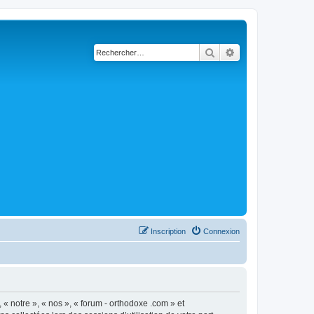
Rechercher
Recherche avancé
Inscription
Connexion
 « notre », « nos », « forum - orthodoxe .com » et