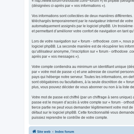
« http://www.forum-orthodoxe.com/~forum ») et phpBB (désigné ci-
(désignées ci-après par « vos informations »).
Vos informations sont collectées de deux manières différentes.
téléchargés temporairement par le navigateur internet de votre 
automatiquement assignés par le logiciel phpBB. Un troisième co
et permettant d’améliorer votre confort de navigation en tant qu’u
Lors de votre navigation sur « forum - orthodoxe .com », nous
logiciel phpBB. La seconde manière est de récupérer les infor
qu’utilisateur anonyme, l’inscription sur « forum - orthodoxe .
après par « vos messages »).
Votre compte contiendra au minimum un identifiant unique (dés
par « votre mot de passe ») et une adresse de courriel personn
pays qui héberge notre serveur. Toutes les informations, en-deho
sont obligatoires ou facultatives, à la seule discrétion de « f
plus, vous pouvez décider de vous abonner ou non à la liste de
Votre mot de passe est chiffré (par un chiffrage à sens unique) 
passe est le moyen d’accès à votre compte sur « forum - orthod
tierce partie ne peut vous demander légitimement votre mot de 
défaut sur le logiciel phpBB. Cette fonctionnalité vous demande
puissiez reprendre le contrôle de votre compte.
Site web
Index forum