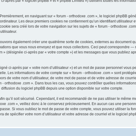
après par « logiciel phpBB » et « phpBB Limited ») utilisent toutes les informations
 Premièrement, en naviguant sur « forum - orthodoxe .com », le logiciel phpBB génèr
ordinateur. Les deux premiers cookies ne contiennent qu’un identifiant utilisateur 
okie sera créé lors de votre navigation sur les sujets de « forum - orthodoxe .com 
tilisateur.
 pouvons également créer une quatrième sorte de cookies, externes au document qu
mations que vous nous envoyez et que nous collectons. Ceci peut correspondre — m
com » (désignée ci-après par « votre compte ») et les messages que vous publiez aprè
igné ci-après par « votre nom d’utilisateur ») et un mot de passe personnel vous p
elle. Les informations de votre compte sur « forum - orthodoxe .com » sont protégé
rs de votre nom d’utilisateur, de votre mot de passe et de votre adresse de courriel
orum - orthodoxe .com ». Dans tous les cas, vous pouvez contrôler quelles informat
 diffusion du logiciel phpBB depuis une option disponible sur votre compte.
afin qu’il soit sécurisé. Cependant, il est recommandé de ne pas utiliser le même mot
oxe .com », veillez donc à le conservez précieusement. En aucun cas une personne 
passe. Si vous oubliez le mot de passe de votre compte, vous pouvez utiliser la fo
ra de spécifier votre nom d’utilisateur et votre adresse de courriel et le logiciel