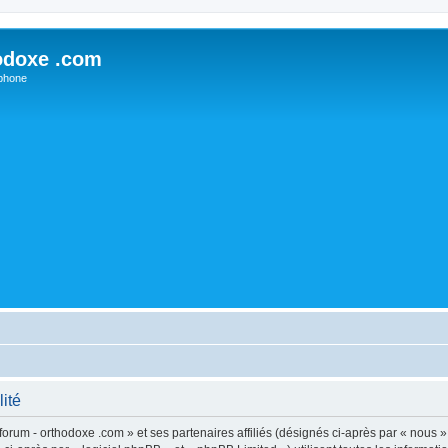
odoxe .com
phone
lité
forum - orthodoxe .com » et ses partenaires affiliés (désignés ci-après par « nous »,