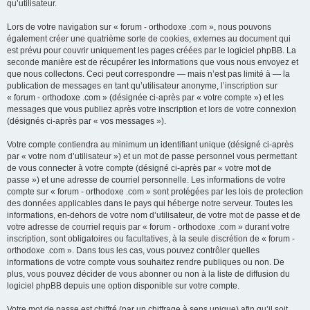
qu’utilisateur.
Lors de votre navigation sur « forum - orthodoxe .com », nous pouvons
également créer une quatrième sorte de cookies, externes au document qui
est prévu pour couvrir uniquement les pages créées par le logiciel phpBB. La
seconde manière est de récupérer les informations que vous nous envoyez et
que nous collectons. Ceci peut correspondre — mais n’est pas limité à — la
publication de messages en tant qu’utilisateur anonyme, l’inscription sur
« forum - orthodoxe .com » (désignée ci-après par « votre compte ») et les
messages que vous publiez après votre inscription et lors de votre connexion
(désignés ci-après par « vos messages »).
Votre compte contiendra au minimum un identifiant unique (désigné ci-après
par « votre nom d’utilisateur ») et un mot de passe personnel vous permettant
de vous connecter à votre compte (désigné ci-après par « votre mot de
passe ») et une adresse de courriel personnelle. Les informations de votre
compte sur « forum - orthodoxe .com » sont protégées par les lois de protection
des données applicables dans le pays qui héberge notre serveur. Toutes les
informations, en-dehors de votre nom d’utilisateur, de votre mot de passe et de
votre adresse de courriel requis par « forum - orthodoxe .com » durant votre
inscription, sont obligatoires ou facultatives, à la seule discrétion de « forum -
orthodoxe .com ». Dans tous les cas, vous pouvez contrôler quelles
informations de votre compte vous souhaitez rendre publiques ou non. De
plus, vous pouvez décider de vous abonner ou non à la liste de diffusion du
logiciel phpBB depuis une option disponible sur votre compte.
Votre mot de passe est chiffré (par un chiffrage à sens unique) afin qu’il soit