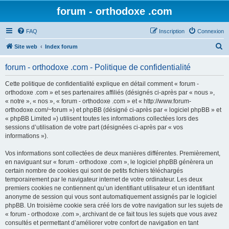
forum - orthodoxe .com
FAQ
Inscription
Connexion
R
Site web
Index forum
e
forum - orthodoxe .com - Politique de confidentialité
c
h
Cette politique de confidentialité explique en détail comment « forum -
orthodoxe .com » et ses partenaires affiliés (désignés ci-après par « nous »,
e
« notre », « nos », « forum - orthodoxe .com » et « http://www.forum-
r
orthodoxe.com/~forum ») et phpBB (désigné ci-après par « logiciel phpBB » et
« phpBB Limited ») utilisent toutes les informations collectées lors des
c
sessions d’utilisation de votre part (désignées ci-après par « vos
h
informations »).
e
Vos informations sont collectées de deux manières différentes. Premièrement,
r
en naviguant sur « forum - orthodoxe .com », le logiciel phpBB génèrera un
certain nombre de cookies qui sont de petits fichiers téléchargés
temporairement par le navigateur internet de votre ordinateur. Les deux
premiers cookies ne contiennent qu’un identifiant utilisateur et un identifiant
anonyme de session qui vous sont automatiquement assignés par le logiciel
phpBB. Un troisième cookie sera créé lors de votre navigation sur les sujets de
« forum - orthodoxe .com », archivant de ce fait tous les sujets que vous avez
consultés et permettant d’améliorer votre confort de navigation en tant