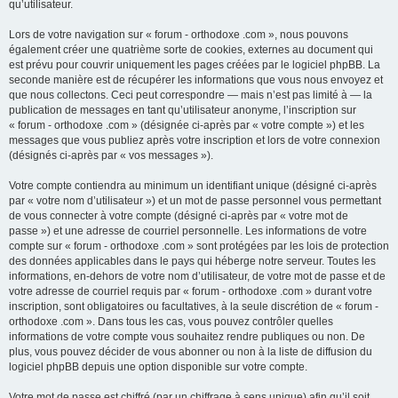
qu’utilisateur.
Lors de votre navigation sur « forum - orthodoxe .com », nous pouvons
également créer une quatrième sorte de cookies, externes au document qui
est prévu pour couvrir uniquement les pages créées par le logiciel phpBB. La
seconde manière est de récupérer les informations que vous nous envoyez et
que nous collectons. Ceci peut correspondre — mais n’est pas limité à — la
publication de messages en tant qu’utilisateur anonyme, l’inscription sur
« forum - orthodoxe .com » (désignée ci-après par « votre compte ») et les
messages que vous publiez après votre inscription et lors de votre connexion
(désignés ci-après par « vos messages »).
Votre compte contiendra au minimum un identifiant unique (désigné ci-après
par « votre nom d’utilisateur ») et un mot de passe personnel vous permettant
de vous connecter à votre compte (désigné ci-après par « votre mot de
passe ») et une adresse de courriel personnelle. Les informations de votre
compte sur « forum - orthodoxe .com » sont protégées par les lois de protection
des données applicables dans le pays qui héberge notre serveur. Toutes les
informations, en-dehors de votre nom d’utilisateur, de votre mot de passe et de
votre adresse de courriel requis par « forum - orthodoxe .com » durant votre
inscription, sont obligatoires ou facultatives, à la seule discrétion de « forum -
orthodoxe .com ». Dans tous les cas, vous pouvez contrôler quelles
informations de votre compte vous souhaitez rendre publiques ou non. De
plus, vous pouvez décider de vous abonner ou non à la liste de diffusion du
logiciel phpBB depuis une option disponible sur votre compte.
Votre mot de passe est chiffré (par un chiffrage à sens unique) afin qu’il soit