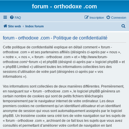
forum - orthodoxe .com
FAQ
Inscription
Connexion
R
Site web
Index forum
e
forum - orthodoxe .com - Politique de confidentialité
c
h
Cette politique de confidentialité explique en détail comment « forum -
orthodoxe .com » et ses partenaires affiliés (désignés ci-après par « nous »,
e
« notre », « nos », « forum - orthodoxe .com » et « http://www.forum-
r
orthodoxe.com/~forum ») et phpBB (désigné ci-après par « logiciel phpBB » et
« phpBB Limited ») utilisent toutes les informations collectées lors des
c
sessions d’utilisation de votre part (désignées ci-après par « vos
h
informations »).
e
Vos informations sont collectées de deux manières différentes. Premièrement,
r
en naviguant sur « forum - orthodoxe .com », le logiciel phpBB génèrera un
certain nombre de cookies qui sont de petits fichiers téléchargés
temporairement par le navigateur internet de votre ordinateur. Les deux
premiers cookies ne contiennent qu’un identifiant utilisateur et un identifiant
anonyme de session qui vous sont automatiquement assignés par le logiciel
phpBB. Un troisième cookie sera créé lors de votre navigation sur les sujets de
« forum - orthodoxe .com », archivant de ce fait tous les sujets que vous avez
consultés et permettant d’améliorer votre confort de navigation en tant